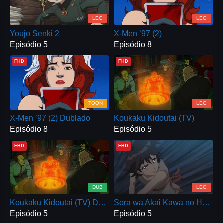
LEG
LEG
Youjo Senki 2
X-Men ’97 (2)
Episódio 5
Episódio 8
FHD
FHD
TOON
LEG
X-Men ’97 (2) Dublado
Koukaku Kidoutai (TV)
Episódio 8
Episódio 5
FHD
FHD
DUB
LEG
Koukaku Kidoutai (TV) Dublado
Sora wa Akai Kawa no Hotori
Episódio 5
Episódio 5