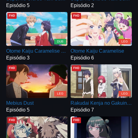
Episódio 5
Episódio 2
FHD
FHD
DUB
LEG
Otome Kaiju Caramelise Dublado
Otome Kaiju Caramelise
Episódio 3
Episódio 6
FHD
FHD
LEG
LEG
Mebius Dust
Rakudai Kenja no Gakuin Musou: Nidome no Tensei, S-Rank Cheat Majutsushi Boukenroku
Episódio 5
Episódio 7
FHD
FHD