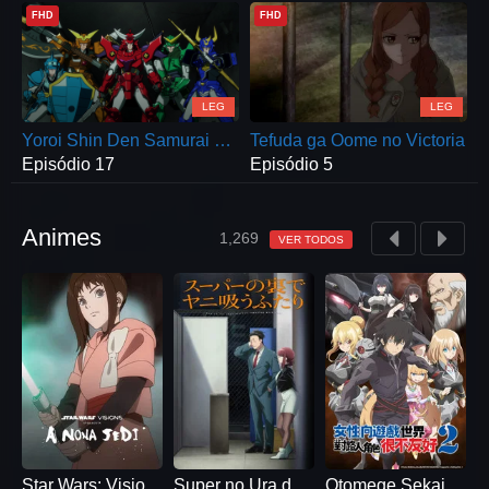
FHD
FHD
LEG
LEG
Yoroi Shin Den Samurai Troopers
Tefuda ga Oome no Victoria
Episódio 17
Episódio 5
Animes
1,269
VER TODOS
Star Wars: Visions Presents – The Ninth Jedi Dublado
Super no Ura de Yani Suu Futari Dublado
Otomege Sekai wa Mob ni Kibishii Sekai desu 2 Dublado