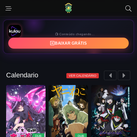
Os doramas do site estão sendo adicionados ao app
📺 Conteúdo chegando...
BAIXAR GRÁTIS
Calendario
VER CALENDÁRIO
DUB
DUB