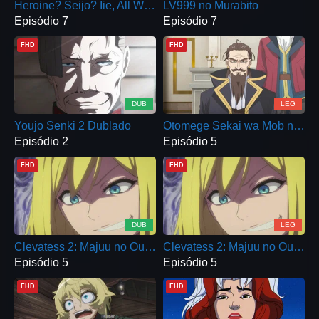
Heroine? Seijo? Iie, All Works Maid desu (Ko)!
LV999 no Murabito
Episódio 7
Episódio 7
FHD
FHD
DUB
LEG
Youjo Senki 2 Dublado
Otomege Sekai wa Mob ni Kibishii Sekai desu 2
Episódio 2
Episódio 5
FHD
FHD
DUB
LEG
Clevatess 2: Majuu no Ou to Itsuwari no Yuusha Denshou Dublado
Clevatess 2: Majuu no Ou to Itsuwari no Yuusha Denshou
Episódio 5
Episódio 5
FHD
FHD