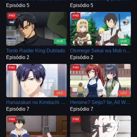
Episódio 5
Episódio 5
FHD
FHD
DUB
DUB
Tomb Raider King Dublado
Otomege Sekai wa Mob ni Kibishii Sekai desu 2 Dublado
Episódio 2
Episódio 2
FHD
FHD
LEG
LEG
Hanazakari no Kimitachi e 2
Heroine? Seijo? Iie, All Works Maid desu (Ko)!
Episódio 7
Episódio 7
FHD
FHD