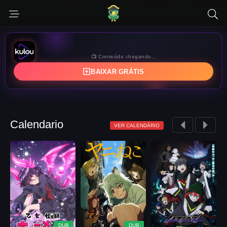
Os doramas do site estão sendo adicionados ao app
📺 Conteúdo chegando...
BAIXAR GRÁTIS
Calendario
VER CALENDÁRIO
DUB
DUB