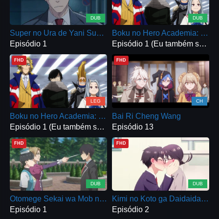
DUB
DUB
Super no Ura de Yani Suu Futari Dublado
Boku no Hero Academia: Final Season Dublado
Episódio 1
Episódio 1 (Eu também sou uma super-heroína)
FHD
FHD
LEG
CH
Boku no Hero Academia: Final Season
Bai Ri Cheng Wang
Episódio 1 (Eu também sou uma super-heroína)
Episódio 13
FHD
FHD
DUB
DUB
Otomege Sekai wa Mob ni Kibishii Sekai desu 2 Dublado
Kimi no Koto ga Daidaidaidaidaisuki na 100-nin no Kanojo 3 Dublado
Episódio 1
Episódio 2