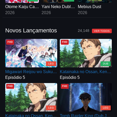
Otome Kaiju Caramelise Dublado
Yani Neko Dublado
Mebius Dust
2026
2026
2026
2
Novos Lançamentos
24,148
VER TODOS
FHD
FHD
LEG
DUB
Migawari Reijou wo Sukutta no wa Reikoku Mujihi na Koori no Ouji no Ai deshita
Katainaka no Ossan, Kensei ni Naru 2 Dublado
Episódio 5
Episódio 5
FHD
FHD
LEG
LEG
Katainaka no Ossan, Kensei ni Naru 2
Tomb Raider King (Dub Japonês)