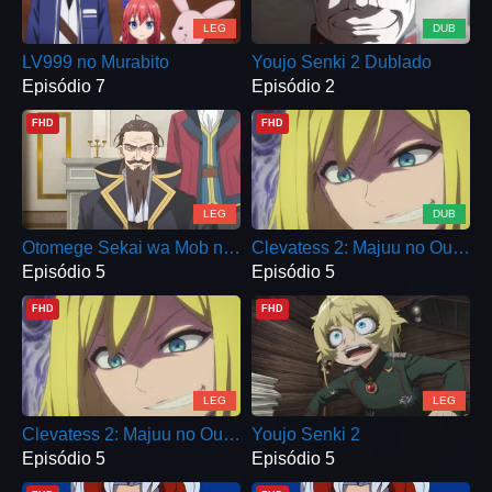
LEG
DUB
LV999 no Murabito
Youjo Senki 2 Dublado
Episódio 7
Episódio 2
FHD
FHD
LEG
DUB
Otomege Sekai wa Mob ni Kibishii Sekai desu 2
Clevatess 2: Majuu no Ou to Itsuwari no Yuusha Denshou Dublado
Episódio 5
Episódio 5
FHD
FHD
LEG
LEG
Clevatess 2: Majuu no Ou to Itsuwari no Yuusha Denshou
Youjo Senki 2
Episódio 5
Episódio 5