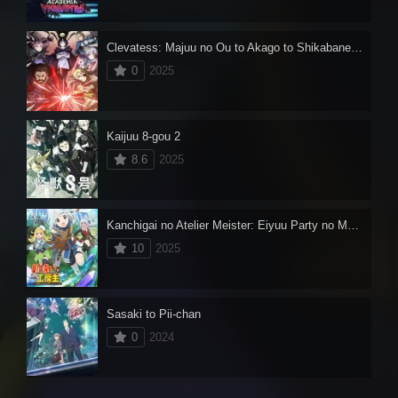
Clevatess: Majuu no Ou to Akago to Shikabane no Yuusha Dublado
0
2025
Kaijuu 8-gou 2
8.6
2025
Kanchigai no Atelier Meister: Eiyuu Party no Moto Zatsuyougakari ga, Jitsu wa Sentou Igai ga SSS Rank Datta to Iu Yoku Aru Hanashi Dublado
10
2025
Sasaki to Pii-chan
0
2024