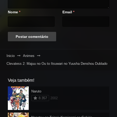
Nome
Email
*
*
Inicio
Animes
Clevatess 2: Majuu no Ou to Itsuwari no Yuusha Denshou Dublado
Veja também!
Naruto
8.357
2002