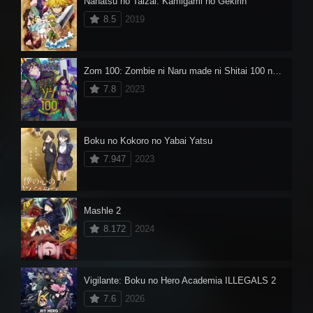
Nanatsu no Taizai: Kamigami no Gekirin
8.5
2019
Zom 100: Zombie ni Naru made ni Shitai 100 no Koto
7.8
2023
Boku no Kokoro no Yabai Yatsu
7.947
2023
Mashle 2
8.172
2024
Vigilante: Boku no Hero Academia ILLEGALS 2
7.6
2026