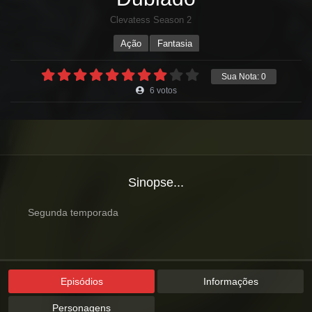
Clevatess Season 2
Ação
Fantasia
Sua Nota:
0
6
votos
Sinopse...
Segunda temporada
Episódios
Informações
Personagens