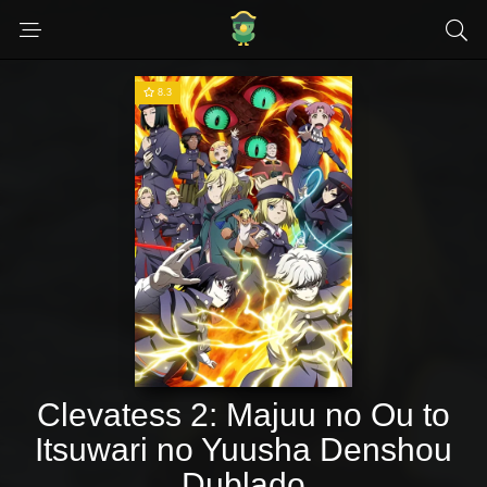
8.3
Clevatess 2: Majuu no Ou to
Itsuwari no Yuusha Denshou
Dublado