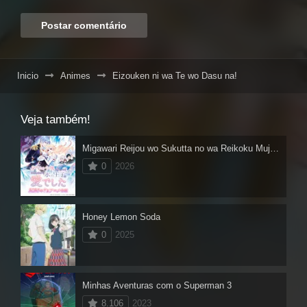
Inicio
Animes
Eizouken ni wa Te wo Dasu na!
Veja também!
Migawari Reijou wo Sukutta no wa Reikoku Mujihi na Koori no Ouji no Ai deshita
0
2026
Honey Lemon Soda
0
2025
Minhas Aventuras com o Superman 3
8.106
2023