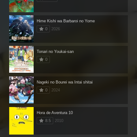
Hime Kishi wa Barbaroi no Yome
0
2026
Tonari no Youkai-san
0
Nageki no Bourei wa Intai shitai
0
2024
Hora de Aventura 10
8.5
2010