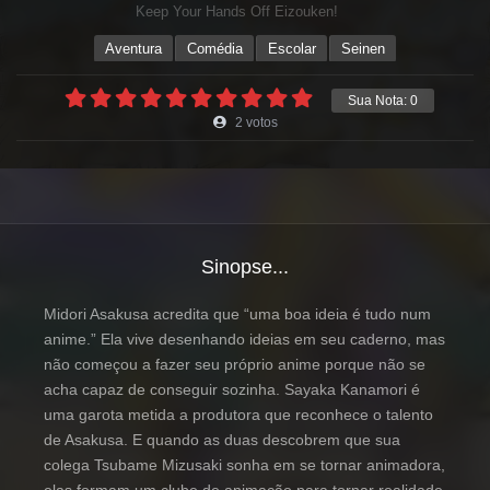
Keep Your Hands Off Eizouken!
Aventura
Comédia
Escolar
Seinen
Sua Nota:
0
2
votos
Sinopse...
Midori Asakusa acredita que “uma boa ideia é tudo num
anime.” Ela vive desenhando ideias em seu caderno, mas
não começou a fazer seu próprio anime porque não se
acha capaz de conseguir sozinha. Sayaka Kanamori é
uma garota metida a produtora que reconhece o talento
de Asakusa. E quando as duas descobrem que sua
colega Tsubame Mizusaki sonha em se tornar animadora,