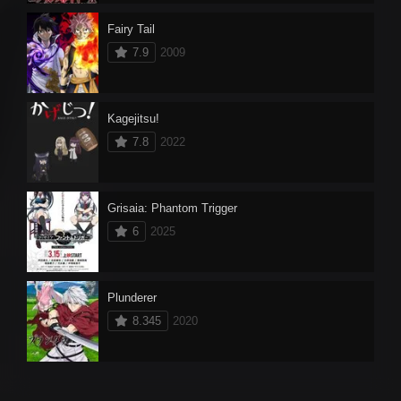
Fairy Tail
7.9
2009
Kagejitsu!
7.8
2022
Grisaia: Phantom Trigger
6
2025
Plunderer
8.345
2020