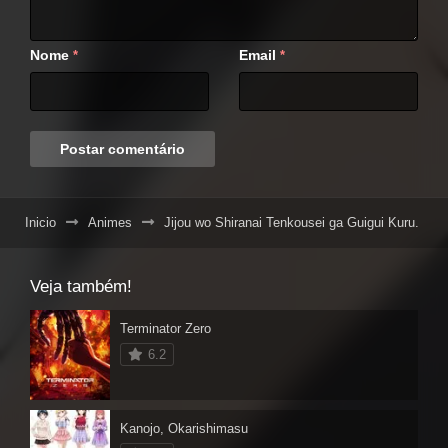
Nome
Email
*
*
Inicio
Animes
Jijou wo Shiranai Tenkousei ga Guigui Kuru.
Veja também!
Terminator Zero
6.2
Kanojo, Okarishimasu