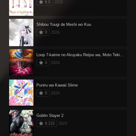
8.5
2020
Shibou Yuugi de Meshi wo Kuu
0
2026
Loop 7-kaime no Akuyaku Reijou wa, Moto Tekikoku de Jiyuu Kimama na Hanayome Seikatsu wo Mankitsu suru
0
2024
Puniru wa Kawaii Slime
0
2024
Goblin Slayer 2
8.215
2023