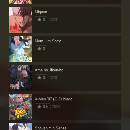
Mignon
0
2023
Mom, I’m Sorry
0
Arne no Jiken-bo
0
2026
X-Men ’97 (2) Dublado
8.5
2024
Shoushimin Series