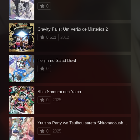
0
Gravity Falls: Um Verão de Mistérios 2
8.611
2012
Henjin no Salad Bowl
0
Shin Samurai-den Yaiba
0
2025
Yuusha Party wo Tsuihou sareta Shiromadoushi, S-Rank Boukensha ni Hirowareru: Kono Shiromadoushi ga Kikakugai Sugiru
0
2025