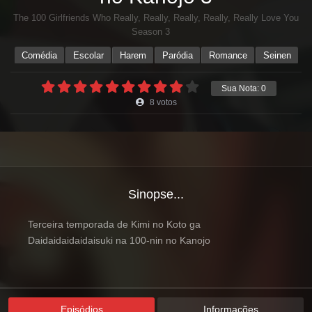
The 100 Girlfriends Who Really, Really, Really, Really, Really Love You
Season 3
Comédia
Escolar
Harem
Paródia
Romance
Seinen
Sua Nota:
0
8
votos
Sinopse...
Terceira temporada de Kimi no Koto ga
Daidaidaidaidaisuki na 100-nin no Kanojo
Episódios
Informações