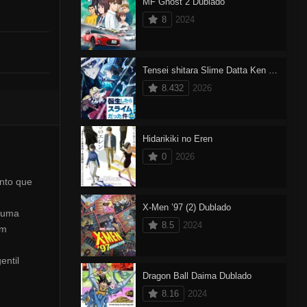
MF Ghost 2 Dublado
8
2024
Tensei shitara Slime Datta Ken 4 Dublado
8.432
2026
Hidarikiki no Eren
0
2026
ento que
X-Men ’97 (2) Dublado
m uma
8.5
2024
um
entil
Dragon Ball Daima Dublado
8.16
2024