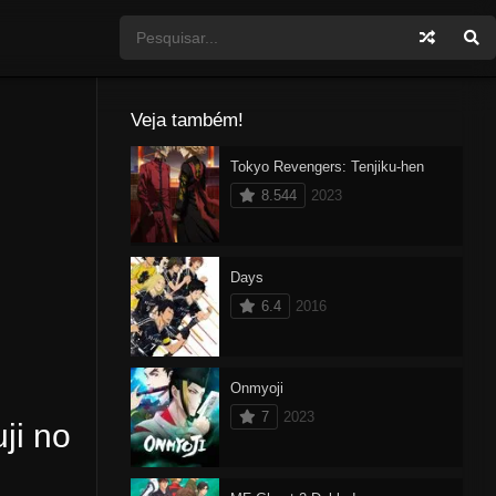
Veja também!
Tokyo Revengers: Tenjiku-hen
8.544
2023
Days
6.4
2016
Onmyoji
7
2023
ji no