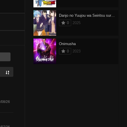
Danjo no Yuujou wa Seiritsu suru? (Iya, Shinai!!)
0
2025
Onimusha
0
2023
/08/26