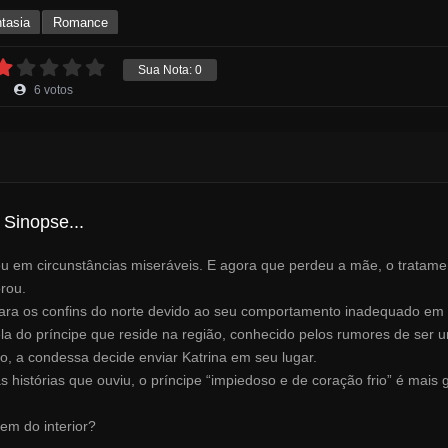
tasia
Romance
Sua Nota:
0
6
votos
Sinopse...
ceu em circunstâncias miseráveis. E agora que perdeu a mãe, o tratam
rou.
ara os confins do norte devido ao seu comportamento inadequado e
ela do príncipe que reside na região, conhecido pelos rumores de ser 
o, a condessa decide enviar Katrina em seu lugar.
histórias que ouviu, o príncipe “impiedoso e de coração frio” é mais g
em do interior?