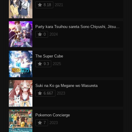
8.18
2021
Party kara Tsuihou sareta Sono Chiyushi, Jitsu wa Saikyou ni Tsuki
0
2024
The Super Cube
9.3
2025
Suki na Ko ga Megane wo Wasureta
6.667
2023
Pokemon Concierge
7
2023