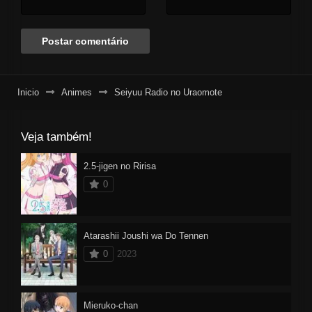
Inicio
Animes
Seiyuu Radio no Uraomote
Veja também!
2.5-jigen no Ririsa
0
Atarashii Joushi wa Do Tennen
0
2023
Mieruko-chan