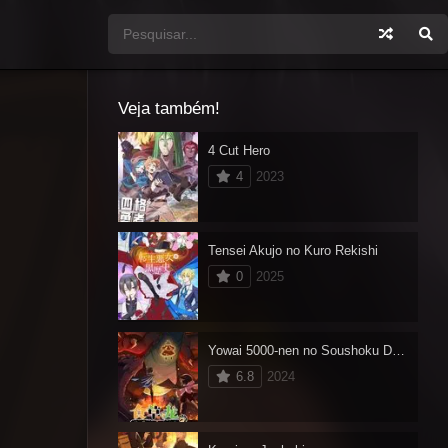
Veja também!
4 Cut Hero
4
2023
Tensei Akujo no Kuro Rekishi
0
2025
Yowai 5000-nen no Soushoku Dragon, Iwarenaki Jaryuu Nintei 2
6.8
2024