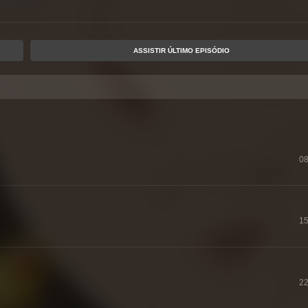
ASSISTIR ÚLTIMO EPISÓDIO
08
15
22