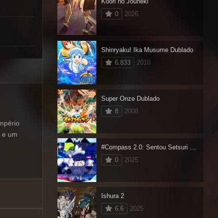
Koori no Jouheki
0
2026
Shinryaku! Ika Musume Dublado
6.833
2010
Super Onze Dublado
8
2008
mpério
s e um
#Compass 2.0: Sentou Setsuri Kaiseki System
0
2025
Ishura 2
6.6
2025