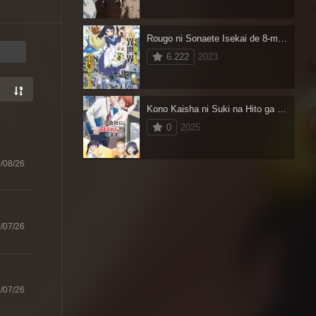
Rougo ni Sonaete Isekai de 8-manmai no Kinka wo Tamemasu Dublado
6.222
2023
Kono Kaisha ni Suki na Hito ga Imasu
0
2025
/08/26
/07/26
/07/26