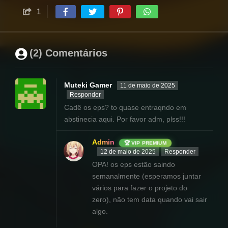
1
(2) Comentários
Muteki Gamer
11 de maio de 2025
Responder
Cadê os eps? to quase entraqndo em
abstinecia aqui. Por favor adm, plss!!!
Admin
🏆 VIP PREMIUM
12 de maio de 2025
Responder
OPA! os eps estão saindo
semanalmente (esperamos juntar
vários para fazer o projeto do
zero), não tem data quando vai sair
algo.