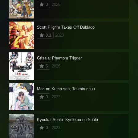
0
2026
Scott Pilgrim Takes Off Dublado
8.3
2023
Grisaia: Phantom Trigger
6
2025
Mori no Kuma-san, Toumin-chuu.
0
2022
Kyoukai Senki: Kyokkou no Souki
0
2023