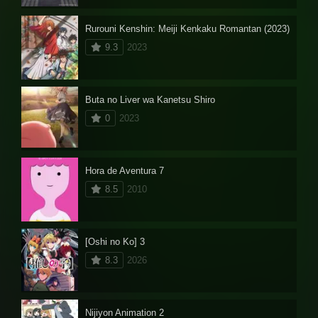
Rurouni Kenshin: Meiji Kenkaku Romantan (2023)
9.3
2023
Buta no Liver wa Kanetsu Shiro
0
2023
Hora de Aventura 7
8.5
2010
[Oshi no Ko] 3
8.3
2026
Nijiyon Animation 2