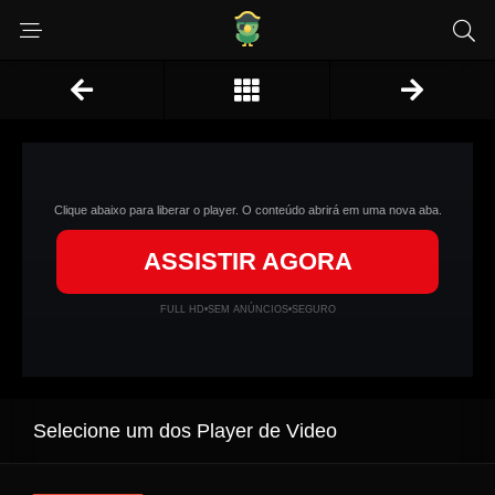
Clique abaixo para liberar o player. O conteúdo abrirá em uma nova aba.
ASSISTIR AGORA
FULL HD
•
SEM ANÚNCIOS
•
SEGURO
Selecione um dos Player de Video