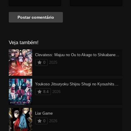
Veja também!
Clevatess: Majuu no Ou to Akago to Shikabane no Yuusha Dublado
0
2025
Youkoso Jitsuryoku Shijou Shugi no Kyoushitsu e 4
8.4
2026
Liar Game
0
2026