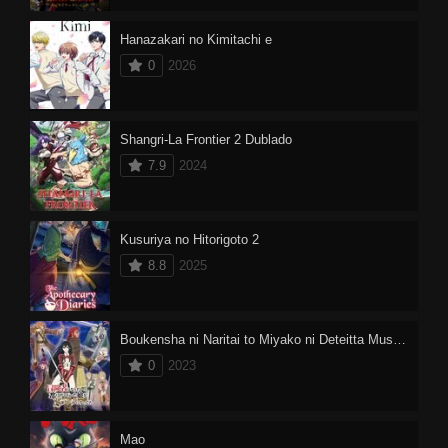
Hanazakari no Kimitachi e
0
2026
Shangri-La Frontier 2 Dublado
7.9
2024
Kusuriya no Hitorigoto 2
8.8
2025
Boukensha ni Naritai to Miyako ni Deteitta Musume ga S-Rank ni Natteta
0
2023
Mao