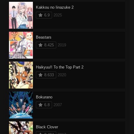
Kakkou no Iinazuke 2
6.9
2025
Beastars
8.425
2019
Haikyuu!! To the Top Part 2
8.633
2020
Bokurano
6.8
2007
Black Clover