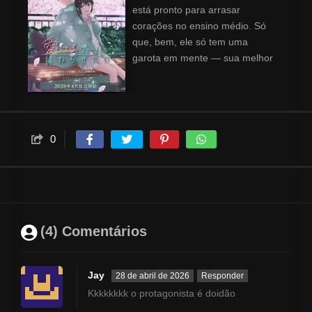
está pronto para arrasar
corações no ensino médio. Só
que, bem, ele só tem uma
garota em mente — sua melhor
amiga, Miku. Usando o mangá
shojo favorito da amiga como
arma, ele está preparado para
encostá-la contra parede e
encará-la da forma mais
0
provocativa possível. Será que
suas tentativas farão o coração
dela bater mais forte? Ou Yukiya
acabará fazendo papel de
trouxa?
(4) Comentários
Jay
28 de abril de 2026
Responder
Kkkkkkkk o protagonista é doidão