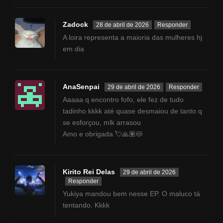
Zadock
28 de abril de 2026
Responder
A loira representa a maioria das mulheres hj
em dia
AnaSenpai
29 de abril de 2026
Responder
Aaaaa q encontro fofo, ele fez de tudo
tadinho kkkk até quase desmaiou de tanto q
se esforçou, mlk arrasou
Amo e obrigada 💘🙏🏽😻
Kirito Rei Delas
29 de abril de 2026
Responder
Yukiya mandou bem nesse EP. O maluco tá
tentando. Kkkk