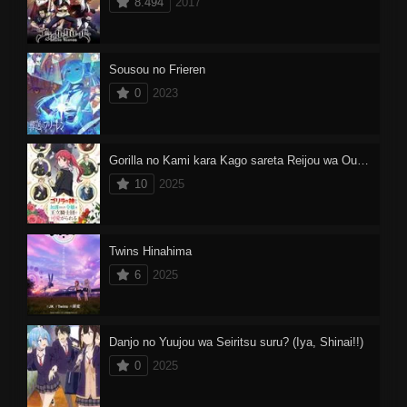
8.494
2017
Sousou no Frieren
0
2023
Gorilla no Kami kara Kago sareta Reijou wa Ouritsu Kishidan de Kawaigarareru Dublado
10
2025
Twins Hinahima
6
2025
Danjo no Yuujou wa Seiritsu suru? (Iya, Shinai!!)
0
2025