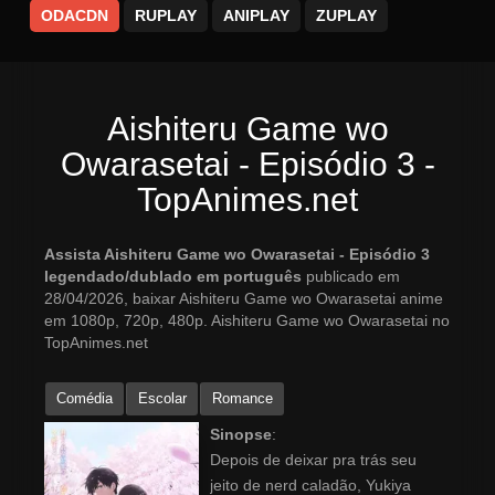
ODACDN
RUPLAY
ANIPLAY
ZUPLAY
Aishiteru Game wo
Owarasetai - Episódio 3 -
TopAnimes.net
Assista Aishiteru Game wo Owarasetai - Episódio 3
legendado/dublado em português
publicado em
28/04/2026, baixar Aishiteru Game wo Owarasetai anime
em 1080p, 720p, 480p. Aishiteru Game wo Owarasetai no
TopAnimes.net
Comédia
Escolar
Romance
Sinopse
:
Depois de deixar pra trás seu
jeito de nerd caladão, Yukiya