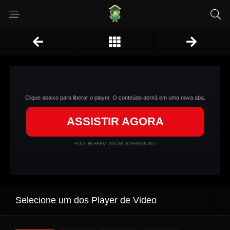
Clique abaixo para liberar o player. O conteúdo abrirá em uma nova aba.
ASSISTIR AGORA
FULL HD
•
SEM ANÚNCIOS
•
SEGURO
Selecione um dos Player de Video