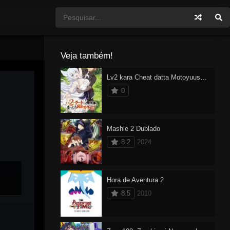
Veja também!
Lv2 kara Cheat datta Motoyuusha Kouho no Mattari Isekai Life
0
Mashle 2 Dublado
8.2
2024
Hora de Aventura 2
8.5
2010