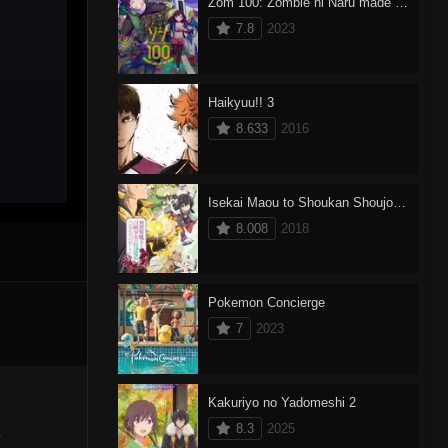
Zom 100: Zombie ni Naru made ni Shitai 100 no Koto
7.8
2023
Haikyuu!! 3
8.633
2016
Isekai Maou to Shoukan Shoujo no Dorei Majutsu
8.008
2018
Pokemon Concierge
7
2023
Kakuriyo no Yadomeshi 2
8.3
2025