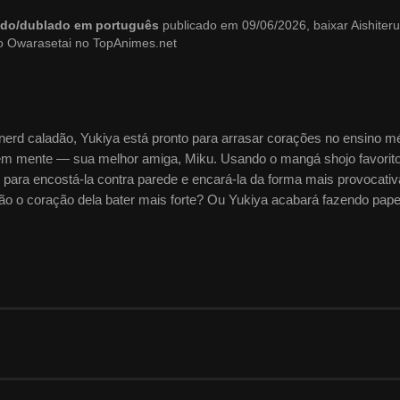
dado/dublado em português
publicado em 09/06/2026, baixar Aishite
o Owarasetai no TopAnimes.net
e nerd caladão, Yukiya está pronto para arrasar corações no ensino m
em mente — sua melhor amiga, Miku. Usando o mangá shojo favorit
para encostá-la contra parede e encará-la da forma mais provocativ
rão o coração dela bater mais forte? Ou Yukiya acabará fazendo pape