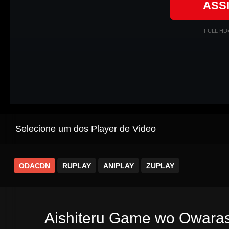
ASS
FULL HD
Selecione um dos Player de Video
ODACDN
RUPLAY
ANIPLAY
ZUPLAY
Aishiteru Game wo Owarase