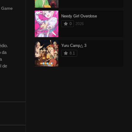
ru Game
Needy Girl Overdose
0
2026
édio.
Yuru Camp△ 3
o da
8.1
a
l de