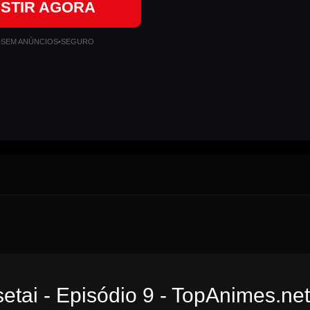
ISTIR AGORA
•
SEM ANÚNCIOS
•
SEGURO
tai - Episódio 9 - TopAnimes.net