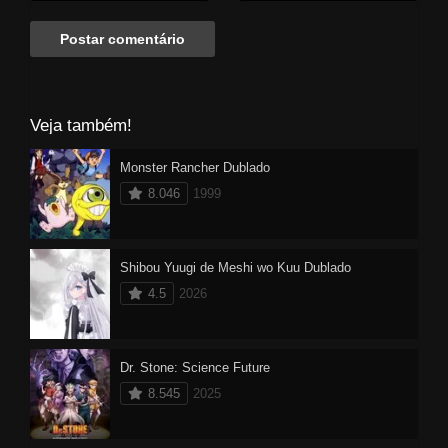
passado do colégio.
Veja também!
Monster Rancher Dublado
8.046
1999
Shibou Yuugi de Meshi wo Kuu Dublado
4.5
2026
Dr. Stone: Science Future
8.545
2025