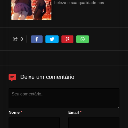
beleza e sua qualidade nos
esportes. Porém, um dia, Misaki
acaba por vir a falecer e como
homenagem, seus amigos
decidem “fingir” que ela está
viva com eles até o dia da
0
formatura. Anos depois, em uma
primavera de 1998, um garoto
chamado Sakakibara Kouichi, se
muda para a cidade e começa a
estudar na mesma escola do
ocorrido. Lá ele encontra todos
Deixe um comentário
os alunos rodeados por uma
estranha atmosfera,
principalmente uma bela
estudante chamada Mei Misaki.
O que Kouichi não esperava é
Nome
Email
*
*
que a Misaki, de sua sala,
tivesse mais relações do que o
esperado com a história do