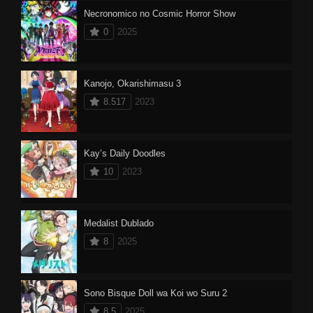
Necronomico no Cosmic Horror Show
0
2025
Kanojo, Okarishimasu 3
8.517
2023
Kay’s Daily Doodles
10
2023
Medalist Dublado
8
2025
Sono Bisque Doll wa Koi wo Suru 2
8.5
2025