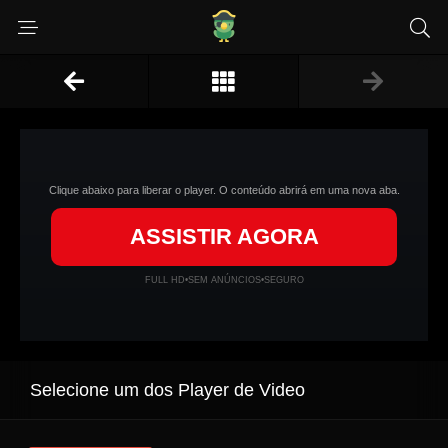
Clique abaixo para liberar o player. O conteúdo abrirá em uma nova aba.
ASSISTIR AGORA
FULL HD
•
SEM ANÚNCIOS
•
SEGURO
Selecione um dos Player de Video