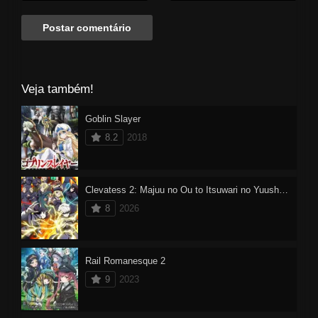
passado do colégio.
Veja também!
Goblin Slayer
8.2
2018
Clevatess 2: Majuu no Ou to Itsuwari no Yuusha Denshou Dublado
8
2026
Rail Romanesque 2
9
2023