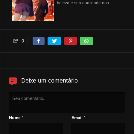
beleza e sua qualidade nos
esportes. Porém, um dia, Misaki
acaba por vir a falecer e como
homenagem, seus amigos
decidem “fingir” que ela está
viva com eles até o dia da
0
formatura. Anos depois, em uma
primavera de 1998, um garoto
chamado Sakakibara Kouichi, se
muda para a cidade e começa a
estudar na mesma escola do
ocorrido. Lá ele encontra todos
Deixe um comentário
os alunos rodeados por uma
estranha atmosfera,
principalmente uma bela
estudante chamada Mei Misaki.
O que Kouichi não esperava é
Nome
Email
*
*
que a Misaki, de sua sala,
tivesse mais relações do que o
esperado com a história do