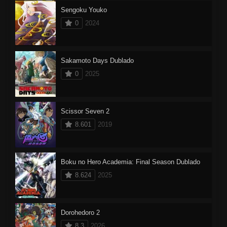
Sengoku Youko
0
2024
Sakamoto Days Dublado
0
2025
Scissor Seven 2
8.601
2019
Boku no Hero Academia: Final Season Dublado
8.624
2025
Dorohedoro 2
8.3
2026