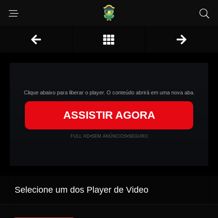
Clique abaixo para liberar o player. O conteúdo abrirá em uma nova aba.
ASSISTIR AGORA
FULL HD
•
SEM ANÚNCIOS
•
SEGURO
Selecione um dos Player de Video