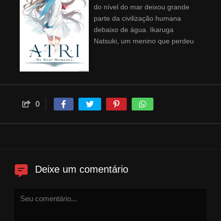
do nível do mar deixou grande
parte da civilização humana
debaixo de água. Ikaruga
Natsuki, um menino que perdeu
a mãe e uma das pernas em um
acidente alguns anos antes,
retorna desiludido de uma vida
dura na cidade grande e
encontra sua antiga casa no
0
campo quase que engolida pelo
mar. Sem família, tudo o que ele
tem em seu nome é o navio e o
submarino deixados por sua avó
oceanóloga e as dívidas no
nome dela. Sua única
Deixe um comentário
esperança de restaurar os
sonhos para o futuro que
perdeu é aproveitar uma
oportunidade que lhe foi