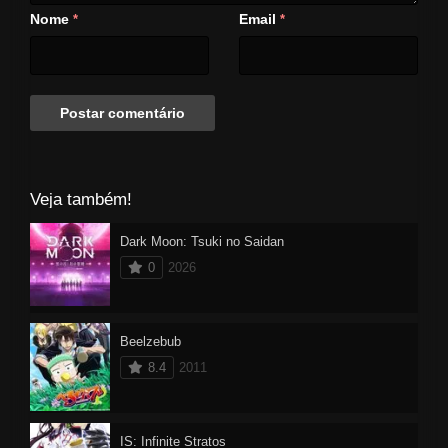
apresentada pela suspeita
Nome
Email
*
*
cobradora de dívidas Catherine.
Eles partem para vasculhar as
ruínas submersas do laboratório
de sua avó, almejando
encontrar um tesouro que dizem
estar lá. Mas o que encontram
não são riquezas ou joias, mas
sim uma garota estranha
Veja também!
chamada Atri em um caixão no
fundo do mar. Atri é um robô,
Dark Moon: Tsuki no Saidan
mas sua aparência e riqueza de
0
2026
emoções enganariam qualquer
um.
Beelzebub
8.4
2011
IS: Infinite Stratos