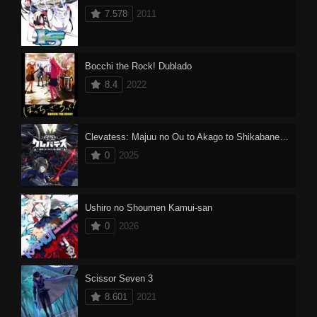
7.578
2011
Bocchi the Rock! Dublado
8.4
2022
Clevatess: Majuu no Ou to Akago to Shikabane no Yuusha
0
2025
Ushiro no Shoumen Kamui-san
0
2026
Scissor Seven 3
8.601
2021