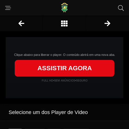
Clique abaixo para liberar o player. O conteúdo abrirá em uma nova aba.
ASSISTIR AGORA
FULL HD
•
SEM ANÚNCIOS
•
SEGURO
Selecione um dos Player de Video