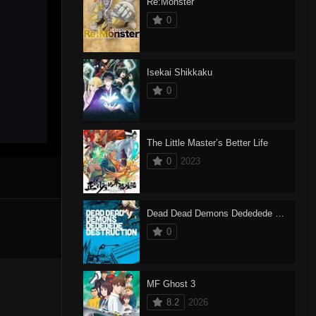
Re:Monster
0
Isekai Shikkaku
0
The Little Master’s Better Life
0
2023
Dead Dead Demons Dededede Destruction
0
MF Ghost 3
8.2
2026