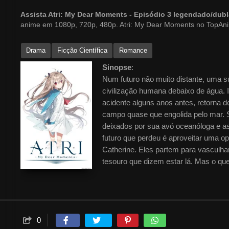
Assista Atri: My Dear Moments - Episódio 3 legendado/du
anime em 1080p, 720p, 480p. Atri: My Dear Moments no TopAn
Drama
Ficção Científica
Romance
Sinopse
:
Num futuro não muito distante, uma su
civilização humana debaixo de água.
acidente alguns anos antes, retorna d
campo quase que engolida pelo mar. 
deixados por sua avó oceanóloga e as
futuro que perdeu é aproveitar uma op
Catherine. Eles partem para vasculha
tesouro que dizem estar lá. Mas o qu
chamada Atri em um caixão no fundo 
enganariam qualquer um.
0