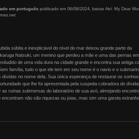
blado em português
publicado em 06/08/2024, baixar Atri: My Dear M
imes.net
bida súbita e inexplicável do nível do mar deixou grande parte da
 Ikaruga Natsuki, um menino que perdeu a mãe e uma das pernas e
esiludido de uma vida dura na cidade grande e encontra sua antiga c
Sem família, tudo o que ele tem em seu nome é o navio e o submari
 dívidas no nome dela. Sua única esperança de restaurar os sonhos
ortunidade que lhe foi apresentada pela suspeita cobradora de dívida
r as ruínas submersas do laboratório de sua avó, almejando encontr
e encontram não são riquezas ou joias, mas sim uma garota estranh
do mar. Atri é um robô, mas sua aparência e riqueza de emoções