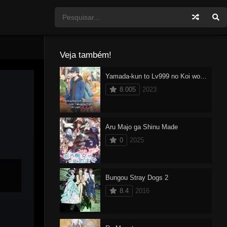
Veja também!
Yamada-kun to Lv999 no Koi wo Suru Dublado
8.005
2023
Aru Majo ga Shinu Made
0
2025
Bungou Stray Dogs 2
8.4
2016