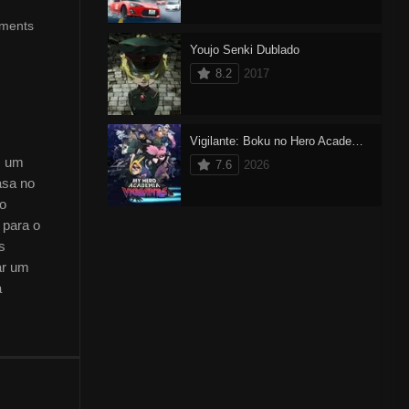
oments
Youjo Senki Dublado
8.2
2017
Vigilante: Boku no Hero Academia ILLEGALS 2 Dublado
m um
7.6
2026
asa no
no
 para o
s
ar um
a