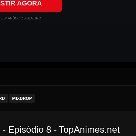
ISTIR AGORA
•
SEM ANÚNCIOS
•
SEGURO
RD
MIXDROP
 - Episódio 8 - TopAnimes.net