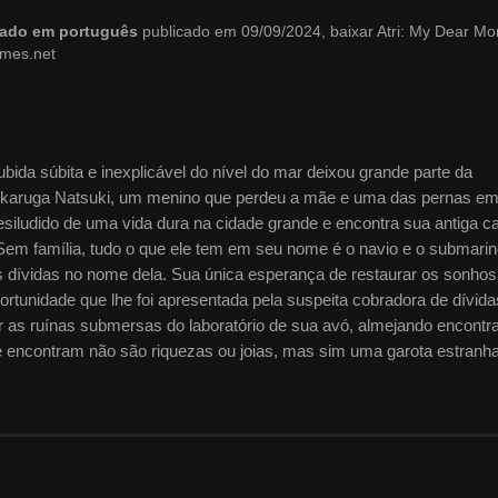
blado em português
publicado em 09/09/2024, baixar Atri: My Dear M
imes.net
bida súbita e inexplicável do nível do mar deixou grande parte da
 Ikaruga Natsuki, um menino que perdeu a mãe e uma das pernas e
esiludido de uma vida dura na cidade grande e encontra sua antiga c
Sem família, tudo o que ele tem em seu nome é o navio e o submari
 dívidas no nome dela. Sua única esperança de restaurar os sonhos
ortunidade que lhe foi apresentada pela suspeita cobradora de dívida
r as ruínas submersas do laboratório de sua avó, almejando encontr
e encontram não são riquezas ou joias, mas sim uma garota estranh
do mar. Atri é um robô, mas sua aparência e riqueza de emoções