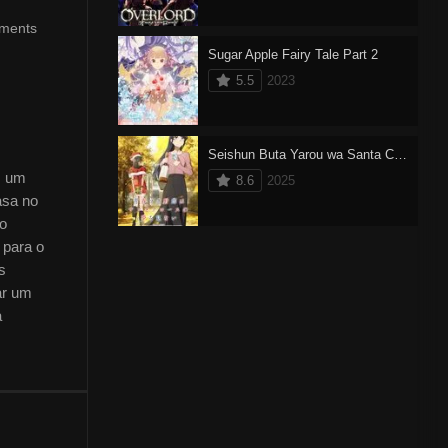
oments
Sugar Apple Fairy Tale Part 2
5.5
2023
Seishun Buta Yarou wa Santa Claus no Yume wo Minai
m um
8.6
2025
asa no
no
 para o
s
ar um
a