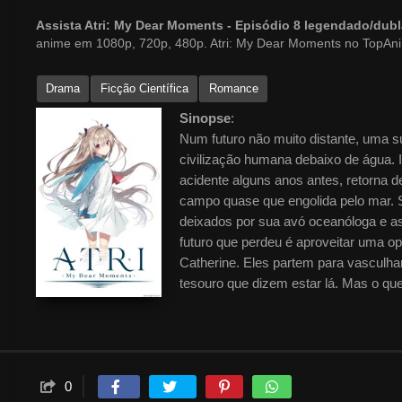
Assista Atri: My Dear Moments - Episódio 8 legendado/du
anime em 1080p, 720p, 480p. Atri: My Dear Moments no TopAn
Drama
Ficção Científica
Romance
Sinopse
:
Num futuro não muito distante, uma su
civilização humana debaixo de água.
acidente alguns anos antes, retorna d
campo quase que engolida pelo mar. 
deixados por sua avó oceanóloga e as
futuro que perdeu é aproveitar uma op
Catherine. Eles partem para vasculha
tesouro que dizem estar lá. Mas o qu
chamada Atri em um caixão no fundo 
enganariam qualquer um.
0