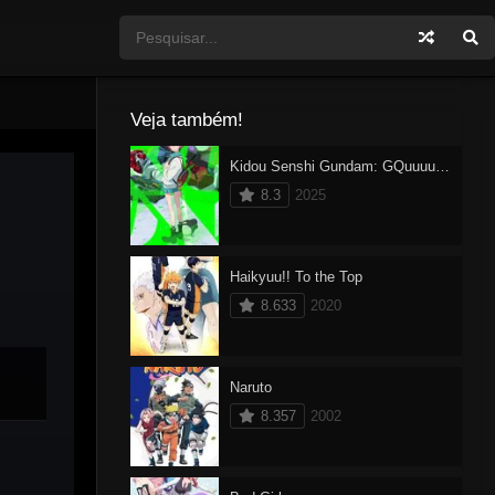
Veja também!
Kidou Senshi Gundam: GQuuuuuuX Dublado
8.3
2025
Haikyuu!! To the Top
8.633
2020
Naruto
8.357
2002