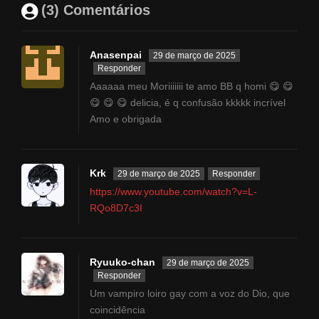
(3) Comentários
Anasenpai
29 de março de 2025
Responder
Aaaaaa meu Moriiiiiii te amo BB q homi 😋 😋
😋 😋 😋 delicia, é q confusão kkkkk incrível
Amo e obrigada
Krk
29 de março de 2025
Responder
https://www.youtube.com/watch?v=L-
RQo8D7c3I
Ryuuko-chan
29 de março de 2025
Responder
Um vampiro loiro gay com a voz do Dio, que
coincidência