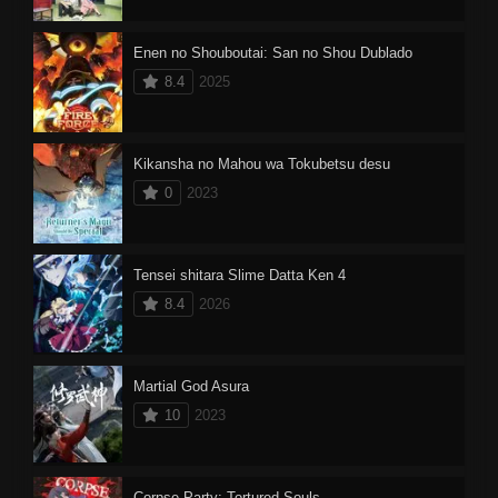
Enen no Shouboutai: San no Shou Dublado
8.4
2025
Kikansha no Mahou wa Tokubetsu desu
0
2023
Tensei shitara Slime Datta Ken 4
8.4
2026
Martial God Asura
10
2023
Corpse Party: Tortured Souls