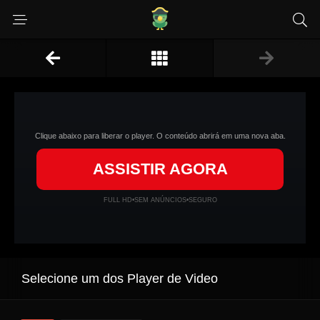
Clique abaixo para liberar o player. O conteúdo abrirá em uma nova aba.
ASSISTIR AGORA
FULL HD
•
SEM ANÚNCIOS
•
SEGURO
Selecione um dos Player de Video