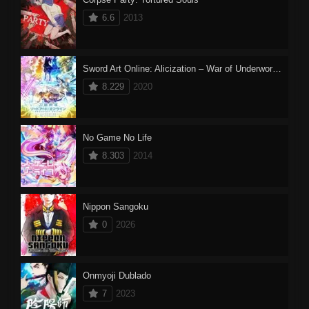
6.6
2013
Sword Art Online: Alicization – War of Underworld 2
8.229
2020
No Game No Life
8.303
2014
Nippon Sangoku
0
2026
Onmyoji Dublado
7
2023