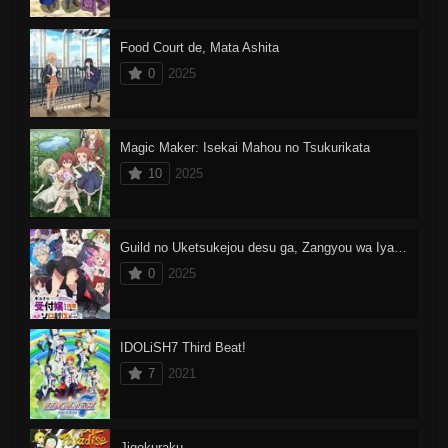
Food Court de, Mata Ashita
0
2025
Magic Maker: Isekai Mahou no Tsukurikata
10
2025
Guild no Uketsukejou desu ga, Zangyou wa Iya nanode Boss wo Solo Tobatsu Shiyou to Omoimasu
0
2025
IDOLiSH7 Third Beat!
7
2021
Jigokuraku