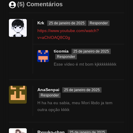
(5) Comentários
Krk
25 de janeiro de 2025
Responder
https://www.youtube.com/watch?
v=aChIOAQ8C0g
ticomia
25 de janeiro de 2025
Responder
Esse vídeo é mt bom kjkkkkkkkkk
AnaSenpai
25 de janeiro de 2025
Responder
H ha ha eu sabia, meu Mori libdo ja tem
outra opção kkkk
Ryuuko-chan
25 de janeiro de 2025