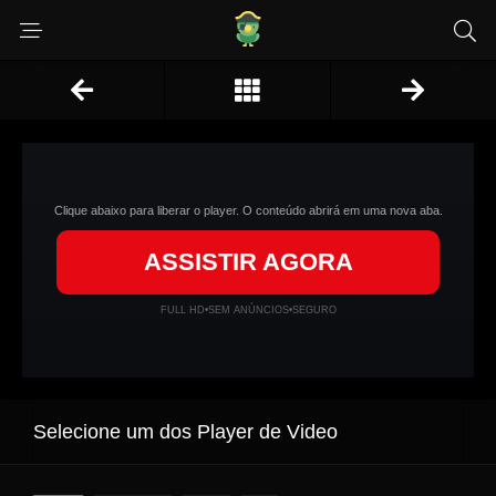
Clique abaixo para liberar o player. O conteúdo abrirá em uma nova aba.
ASSISTIR AGORA
FULL HD
•
SEM ANÚNCIOS
•
SEGURO
Selecione um dos Player de Video