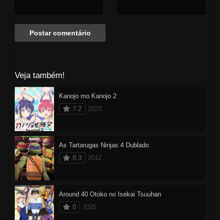
Veja também!
Kanojo mo Kanojo 2
7.2
2023
As Tartarugas Ninjas 4 Dublado
8.3
2012
Around 40 Otoko no Isekai Tsuuhan
0
2025