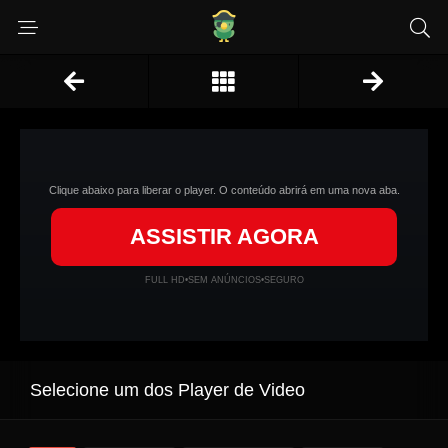
Clique abaixo para liberar o player. O conteúdo abrirá em uma nova aba.
ASSISTIR AGORA
FULL HD
•
SEM ANÚNCIOS
•
SEGURO
Selecione um dos Player de Video