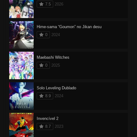
7.5
2026
Hime-sama “Goumon” no Jikan desu
0
2024
Maebashi Witches
0
2025
Solo Leveling Dublado
8.9
2024
Invencível 2
8.7
2023