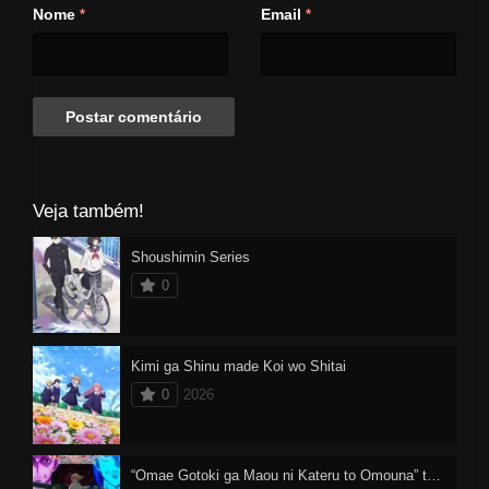
Nome
Email
*
*
Veja também!
Shoushimin Series
0
Kimi ga Shinu made Koi wo Shitai
0
2026
“Omae Gotoki ga Maou ni Kateru to Omouna” to Yuusha Party wo Tsuihou sareta node, Outo de Kimama ni Kurashitai Dublado