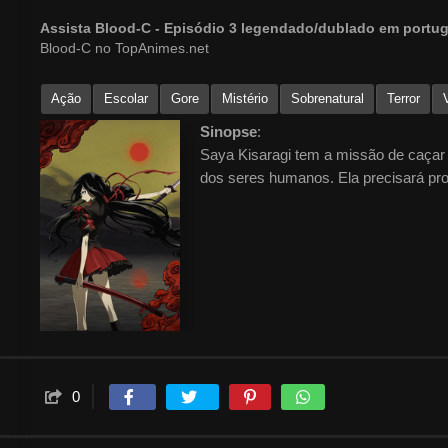
Assista Blood-C - Episódio 3 legendado/dublado em port
Blood-C no TopAnimes.net
Ação
Escolar
Gore
Mistério
Sobrenatural
Terror
Sinopse
:
Saya Kisaragi tem a missão de caçar 
dos seres humanos. Ela precisará pro
0