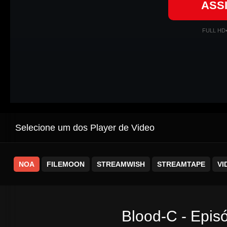
ASS
FULL HD
Selecione um dos Player de Video
NOA
FILEMOON
STREAMWISH
STREAMTAPE
VI
Blood-C - Epis