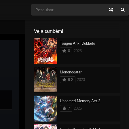
Veja também!
Tougen Anki Dublado
0
2025
Mononogatari
6.2
2023
Unnamed Memory Act.2
7
2025