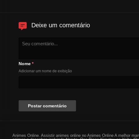
Deixe um comentário
Nome
*
Adicionar um nome de exibição
Animes Online. Assistir animes online no Animes Online A melhor man