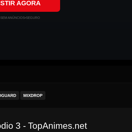
ISTIR AGORA
•
SEM ANÚNCIOS
•
SEGURO
DGUARD
MIXDROP
ódio 3 - TopAnimes.net