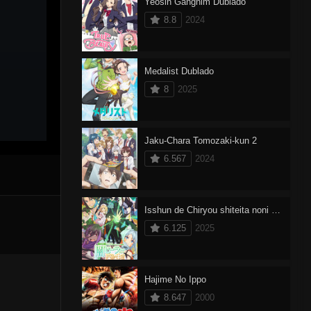
Yeosin Gangnim Dublado
8.8
2024
Medalist Dublado
8
2025
Jaku-Chara Tomozaki-kun 2
6.567
2024
Isshun de Chiryou shiteita noni Yakutatazu to Tsuihou sareta Tensai Chiyushi, Yami Healer toshite Tanoshiku Ikiru Dublado
6.125
2025
Hajime No Ippo
8.647
2000