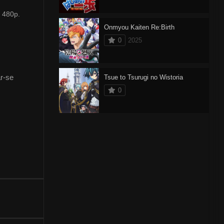
 480p.
Onmyou Kaiten Re:Birth
0
2025
r-se
Tsue to Tsurugi no Wistoria
0