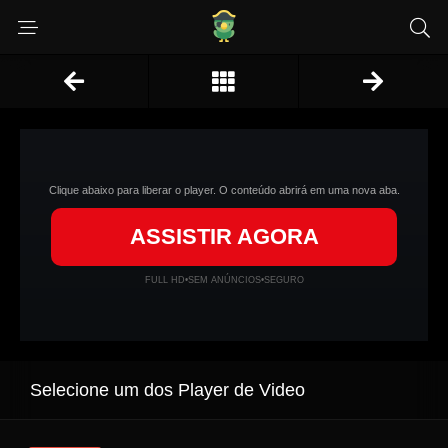
Clique abaixo para liberar o player. O conteúdo abrirá em uma nova aba.
ASSISTIR AGORA
FULL HD
•
SEM ANÚNCIOS
•
SEGURO
Selecione um dos Player de Video