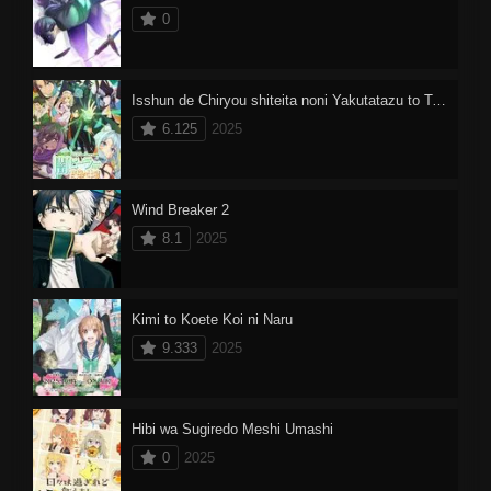
0
Isshun de Chiryou shiteita noni Yakutatazu to Tsuihou sareta Tensai Chiyushi, Yami Healer toshite Tanoshiku Ikiru Dublado
6.125
2025
Wind Breaker 2
8.1
2025
Kimi to Koete Koi ni Naru
9.333
2025
Hibi wa Sugiredo Meshi Umashi
0
2025