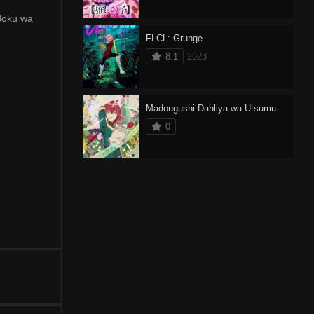
Boku wa
FLCL: Grunge
8.1
2023
Madougushi Dahliya wa Utsumukanai
0