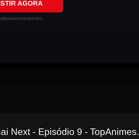
ISTIR AGORA
•
SEM ANÚNCIOS
•
SEGURO
i Next - Episódio 9 - TopAnimes.