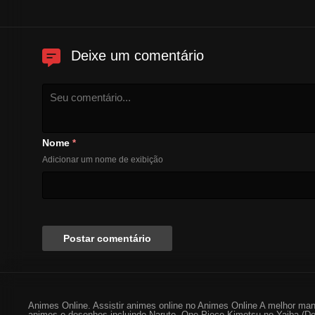
Deixe um comentário
Nome
*
Adicionar um nome de exibição
Animes Online. Assistir animes online no Animes Online A melhor man
animes e desenhos incluindo Naruto, One Piece Kimetsu no Yaiba (De