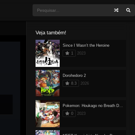
Veja também!
Since I Wasn’t the Heroine
1
2023
Dorohedoro 2
8.3
2026
Pokemon: Houkago no Breath Dublado
0
2023