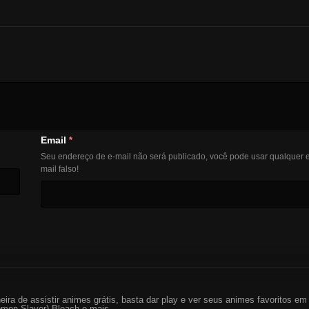
Email
*
Seu endereço de e-mail não será publicado, você pode usar qualquer e
mail falso!
eira de assistir animes grátis, basta dar play e ver seus animes favoritos 
mon Slayer) Bleach e mais...