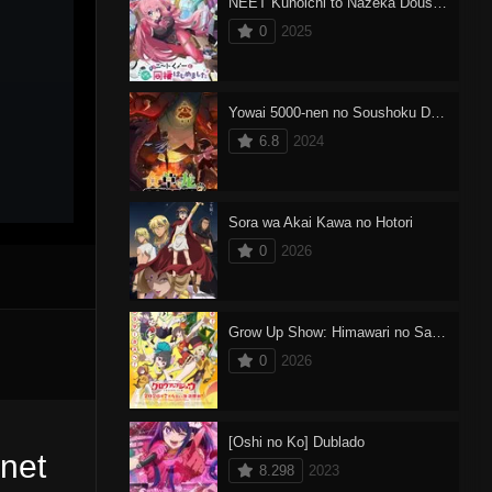
NEET Kunoichi to Nazeka Dousei Hajimemashita
0
2025
Yowai 5000-nen no Soushoku Dragon, Iwarenaki Jaryuu Nintei 2
6.8
2024
Sora wa Akai Kawa no Hotori
0
2026
Grow Up Show: Himawari no Sakasu-dan
0
2026
[Oshi no Ko] Dublado
net
8.298
2023