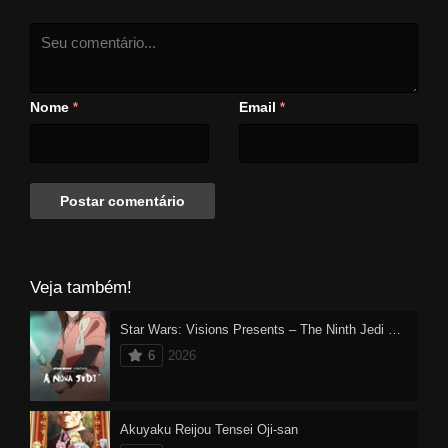
Nome
Email
*
*
Veja também!
Star Wars: Visions Presents – The Ninth Jedi Dublado
6
2026
Akuyaku Reijou Tensei Oji-san