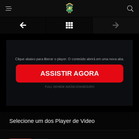
Clique abaixo para liberar o player. O conteúdo abrirá em uma nova aba.
ASSISTIR AGORA
FULL HD
•
SEM ANÚNCIOS
•
SEGURO
Selecione um dos Player de Video