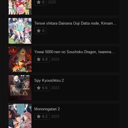
0
2025
Tensei shitara Dainana Ouji Datta node, Kimama ni Majutsu wo Kiwamemasu
0
Yowai 5000-nen no Soushoku Dragon, Iwarenaki Jaryuu Nintei 2
6.8
2024
Spy Kyoushitsu 2
6.6
2023
Mononogatari 2
6.2
2023