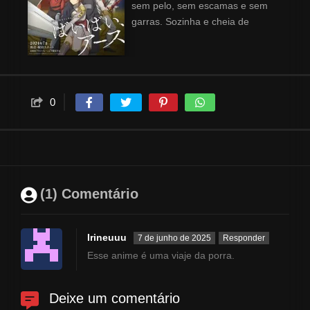
sem pelo, sem escamas e sem
garras. Sozinha e cheia de
vontade de descobrir de onde
ela veio, Belle parte em uma
jornada para encontrar
respostas para as perguntas do
seu coração. Carregando nada,
0
a não ser sua espada gigante,
Runding, ela encara um mundo
de possibilidades e armadilhas
na esperança de descobrir a
verdade.
(1) Comentário
Irineuuu
7 de junho de 2025
Responder
Esse anime é uma viaje da porra.
Deixe um comentário