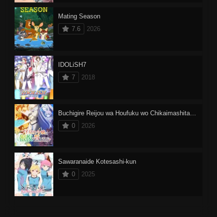
Mating Season
7.6
2026
IDOLiSH7
7
2018
Buchigire Reijou wa Houfuku wo Chikaimashita. Madousho no Chikara de Sokoku wo Tatakitsubushimasu
0
2026
Sawaranaide Kotesashi-kun
0
2025