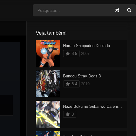
Veja também!
Naruto Shippuden Dublado
8.5
2007
Bungou Stray Dogs 3
8.4
2019
Naze Boku no Sekai wo Daremo Oboeteinai no ka?
0