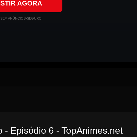
ISTIR AGORA
•
SEM ANÚNCIOS
•
SEGURO
 - Episódio 6 - TopAnimes.net