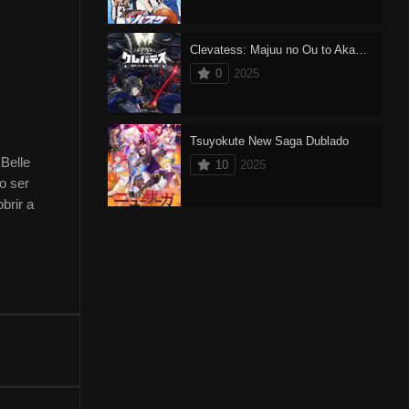
Clevatess: Majuu no Ou to Akago to Shikabane no Yuusha
0
2025
Tsuyokute New Saga Dublado
Belle
10
2025
o ser
brir a