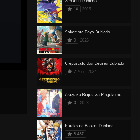
Zenshuu Dublado
10
2025
Sakamoto Days Dublado
0
2025
Crepúsculo dos Deuses Dublado
7.765
2024
Akuyaku Reijou wa Ringoku no Outaishi ni Dekiai sareru
0
2026
Kuroko no Basket Dublado
8.487