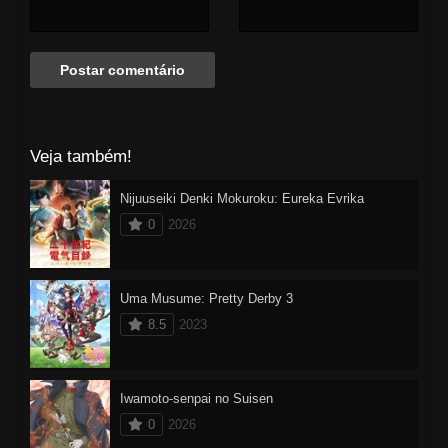
Veja também!
Nijuuseiki Denki Mokuroku: Eureka Evrika
0
2026
Uma Musume: Pretty Derby 3
8.5
2023
Iwamoto-senpai no Suisen
0
2026