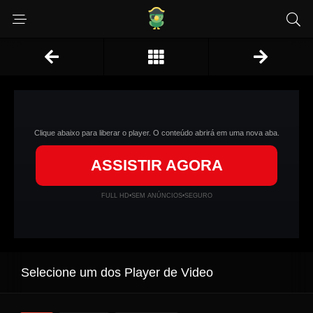
Clique abaixo para liberar o player. O conteúdo abrirá em uma nova aba.
ASSISTIR AGORA
FULL HD
•
SEM ANÚNCIOS
•
SEGURO
Selecione um dos Player de Video