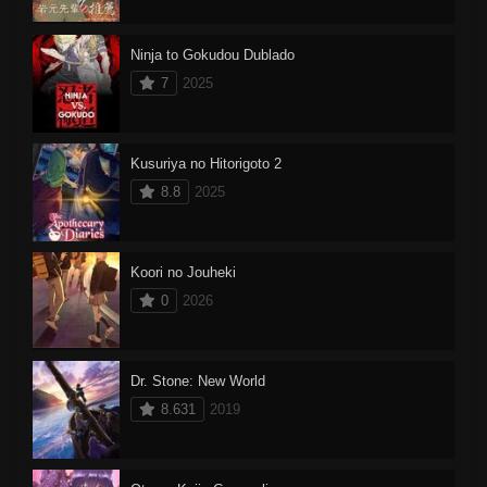
Ninja to Gokudou Dublado
7
2025
Kusuriya no Hitorigoto 2
8.8
2025
Koori no Jouheki
0
2026
Dr. Stone: New World
8.631
2019