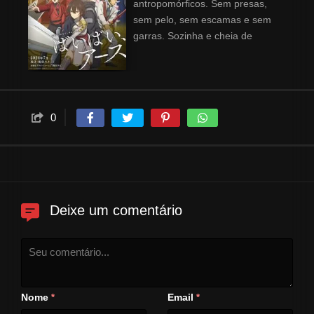
antropomórficos. Sem presas,
sem pelo, sem escamas e sem
garras. Sozinha e cheia de
vontade de descobrir de onde
ela veio, Belle parte em uma
jornada para encontrar
respostas para as perguntas do
seu coração. Carregando nada,
0
a não ser sua espada gigante,
Runding, ela encara um mundo
de possibilidades e armadilhas
na esperança de descobrir a
verdade.
Deixe um comentário
Nome
Email
*
*