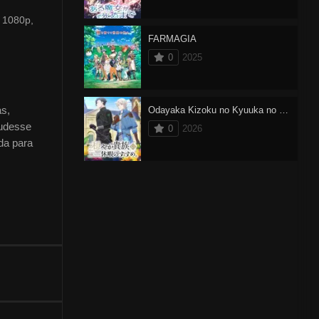
 1080p,
FARMAGIA
0
2025
s,
Odayaka Kizoku no Kyuuka no Susume
pudesse
0
2026
ada para