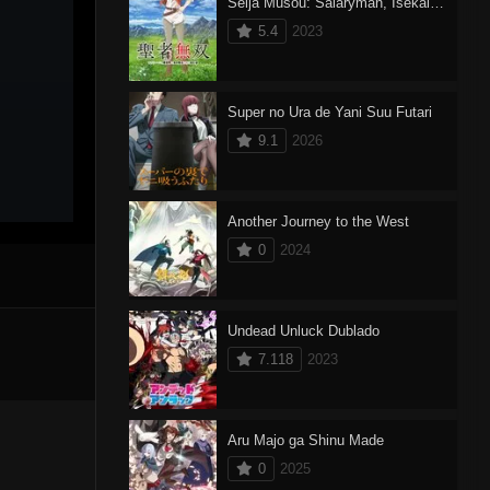
Seija Musou: Salaryman, Isekai de Ikinokoru Tame ni Ayumu Michi
5.4
2023
Super no Ura de Yani Suu Futari
9.1
2026
Another Journey to the West
0
2024
Undead Unluck Dublado
7.118
2023
Aru Majo ga Shinu Made
0
2025