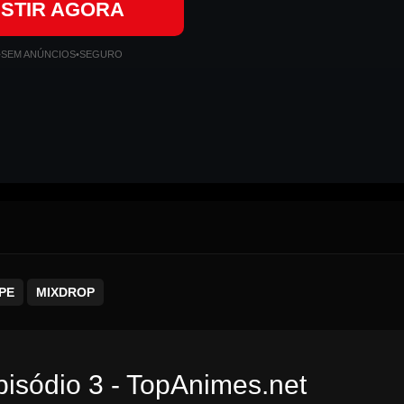
ISTIR AGORA
•
SEM ANÚNCIOS
•
SEGURO
PE
MIXDROP
pisódio 3 - TopAnimes.net