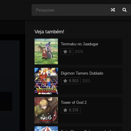
Veja também!
Tenmaku no Jaadugar
0
2026
Digimon Tamers Dublado
8.553
2001
Tower of God 2
8.376