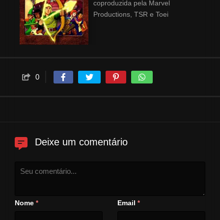
coproduzida pela Marvel
Productions, TSR e Toei
Animation. A série possui 27
episódios divididos em três
temporadas, transmitidas
originalmente entre os anos de
1983 e 1985 pela rede de
0
televisão estadunidense CBS. A
animação da série ficou a cargo
da empresa japonesa Toei
Animation. A série estreou no
Brasil em 1985, no programa
Balão Mágico da Rede Globo. A
Deixe um comentário
série focou em um grupo de seis
amigos que são transportados
para o reino titular e seguiram
suas aventuras enquanto
tentavam encontrar um caminho
Nome
Email
*
*
para casa com a ajuda de seu
guia, o Mestre dos Magos