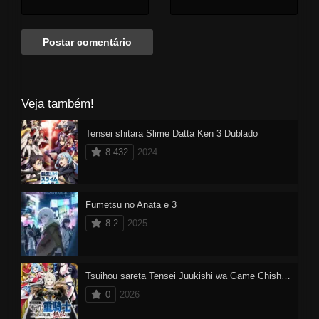
(Dungeon Master no original).
Veja também!
Tensei shitara Slime Datta Ken 3 Dublado
8.432
2024
Fumetsu no Anata e 3
8.2
2025
Tsuihou sareta Tensei Juukishi wa Game Chishiki de Musou suru
0
2026