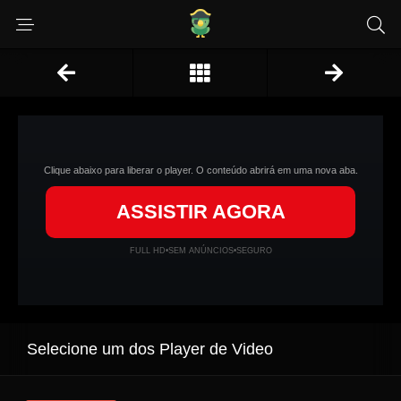
Clique abaixo para liberar o player. O conteúdo abrirá em uma nova aba.
ASSISTIR AGORA
FULL HD
•
SEM ANÚNCIOS
•
SEGURO
Selecione um dos Player de Video