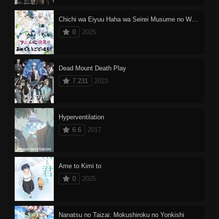
Chichi wa Eiyuu Haha wa Seirei Musume no Watashi wa Tenseisha
0
2025
Dead Mount Death Play
7.231
2023
Hyperventilation
6.6
2017
Ame to Kimi to
0
2025
Nanatsu no Taizai: Mokushiroku no Yonkishi