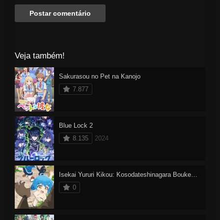
Veja também!
Sakurasou no Pet na Kanojo
7.877
Blue Lock 2
8.135
2024
Isekai Yururi Kikou: Kosodateshinagara Boukensha Shimasu
0