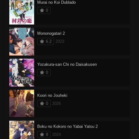
Murai no Koi Dublado
0
Mononogatari 2
6.2
2023
Yozakura-san Chi no Daisakusen
0
Koori no Jouheki
0
2026
Boku no Kokoro no Yabai Yatsu 2
8
2024