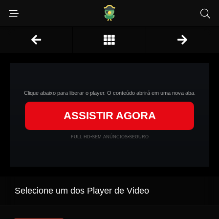
Clique abaixo para liberar o player. O conteúdo abrirá em uma nova aba.
ASSISTIR AGORA
FULL HD
•
SEM ANÚNCIOS
•
SEGURO
Selecione um dos Player de Video