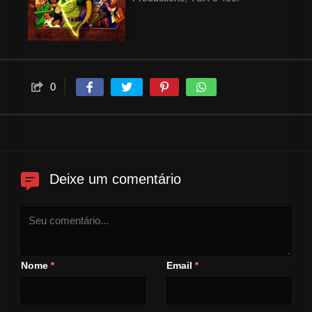
Animation. A série possui 27
episódios divididos em três
temporadas, transmitidas
originalmente entre os anos de
1983 e 1985 pela rede de
0
televisão estadunidense CBS. A
animação da série ficou a cargo
da empresa japonesa Toei
Animation. A série estreou no
Brasil em 1985, no programa
Balão Mágico da Rede Globo. A
Deixe um comentário
série focou em um grupo de seis
amigos que são transportados
para o reino titular e seguiram
suas aventuras enquanto
tentavam encontrar um caminho
Nome
Email
*
*
para casa com a ajuda de seu
guia, o Mestre dos Magos
(Dungeon Master no original).