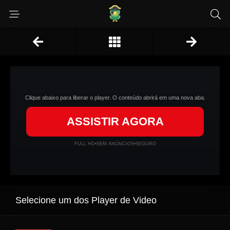
Clique abaixo para liberar o player. O conteúdo abrirá em uma nova aba.
ASSISTIR AGORA
FULL HD
•
SEM ANÚNCIOS
•
SEGURO
Selecione um dos Player de Video