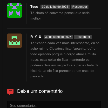
Tess
30 de julho de 2025
Responder
Tá chato só conversa pensei que seria
melhor
R_Y_U
30 de julho de 2025
Responder
Tá ficando cada vez mais interessante, eu só
acho ruim o Clevatess ficar “apanhando” em
todo episódio porque o corpo atual é muito
fraco, essa coisa de ficar mantendo os
poderes dele em segredo é a parte chata da
história, aí ele fica parecendo um saco de
pancada.
Deixe um comentário