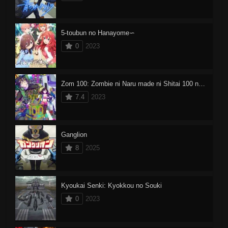
5-toubun no Hanayome∽
0
2023
Zom 100: Zombie ni Naru made ni Shitai 100 no Koto Dublado
7.4
2023
Ganglion
8
2025
Kyoukai Senki: Kyokkou no Souki
0
2023