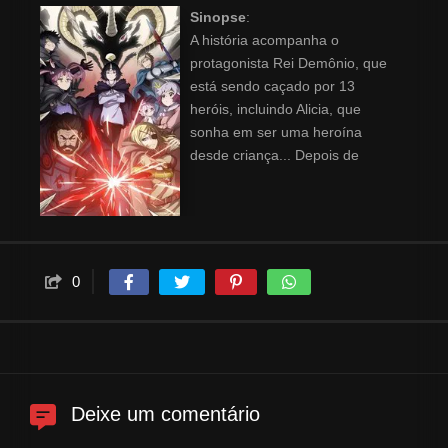
Sinopse
:
A história acompanha o
protagonista Rei Demônio, que
está sendo caçado por 13
heróis, incluindo Alicia, que
sonha em ser uma heroína
desde criança... Depois de
tentar assassinar o Rei
Demônio, os heróis causam
mais problemas para as raças
humanas, encontrando apenas
uma maneira de salvar a
0
humanidade: confiar um único
bebê ao Rei Demônio Clevatess.
Deixe um comentário