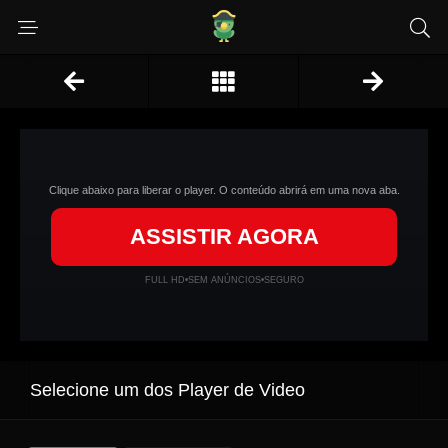
Clique abaixo para liberar o player. O conteúdo abrirá em uma nova aba.
ASSISTIR AGORA
FULL HD
•
SEM ANÚNCIOS
•
SEGURO
Selecione um dos Player de Video