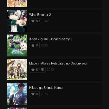
Wind Breaker 2
8.1
2025
3-nen Z-gumi Ginpachi-sensei
0
2025
Made in Abyss Retsujitsu no Ougonkyou
8.485
2022
Hikaru ga Shinda Natsu
0
2025