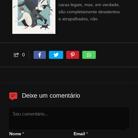
caras legais, mas, em verdade,
são completamente desatentos
e atrapalhados, não
conseguindo fazer coisas
básicas com vestir a camisa do
lado certo ou pagar suas
compras.
0
Deixe um comentário
Nome
Email
*
*