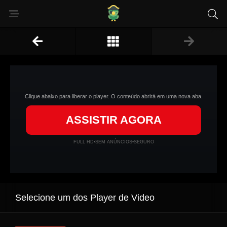
Clique abaixo para liberar o player. O conteúdo abrirá em uma nova aba.
ASSISTIR AGORA
FULL HD
•
SEM ANÚNCIOS
•
SEGURO
Selecione um dos Player de Video