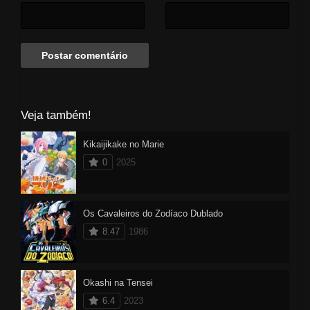
Veja também!
Kikaijikake no Marie
0
2025
Os Cavaleiros do Zodíaco Dublado
8.47
1986
Okashi na Tensei
6.4
2023