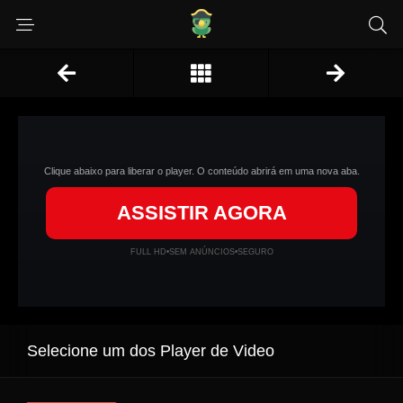
Clique abaixo para liberar o player. O conteúdo abrirá em uma nova aba.
ASSISTIR AGORA
FULL HD
•
SEM ANÚNCIOS
•
SEGURO
Selecione um dos Player de Video