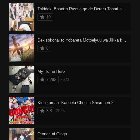
Tokidoki Bosotto Russia-go de Dereru Tonari no Alya-san
10
Dekisokonai to Yobareta Motoeiyuu wa Jikka kara Tsuihou sareta node Sukikatte ni Ikiru Koto ni Shita
0
My Home Hero
7.292
2023
Kinnikuman: Kanpeki Chоujin Shiso-hen 2
3.8
2025
Otonari ni Ginga