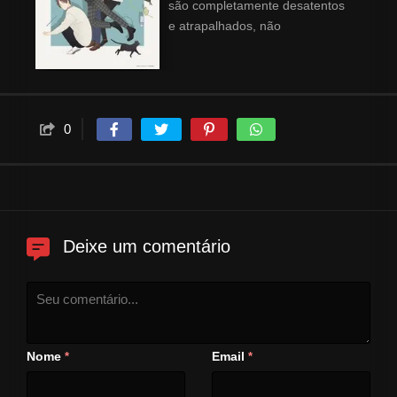
são completamente desatentos
e atrapalhados, não
conseguindo fazer coisas
básicas com vestir a camisa do
lado certo ou pagar suas
compras.
0
Deixe um comentário
Nome
Email
*
*