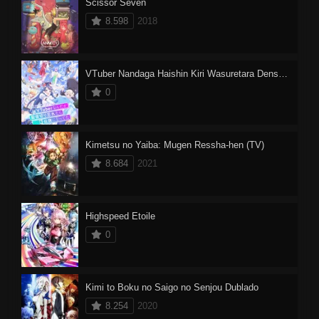
Scissor Seven
8.598
2018
VTuber Nandaga Haishin Kiri Wasuretara Densetsu ni Natteta
0
Kimetsu no Yaiba: Mugen Ressha-hen (TV)
8.684
2021
Highspeed Etoile
0
Kimi to Boku no Saigo no Senjou Dublado
8.254
2020