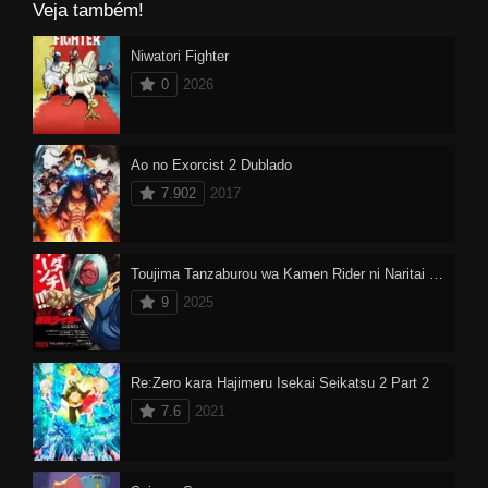
Veja também!
Niwatori Fighter
0
2026
Ao no Exorcist 2 Dublado
7.902
2017
Toujima Tanzaburou wa Kamen Rider ni Naritai Dublado
9
2025
Re:Zero kara Hajimeru Isekai Seikatsu 2 Part 2
7.6
2021