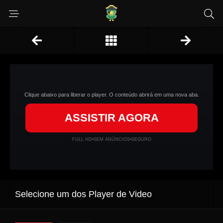
Clique abaixo para liberar o player. O conteúdo abrirá em uma nova aba.
ASSISTIR AGORA
FULL HD
•
SEM ANÚNCIOS
•
SEGURO
Selecione um dos Player de Video