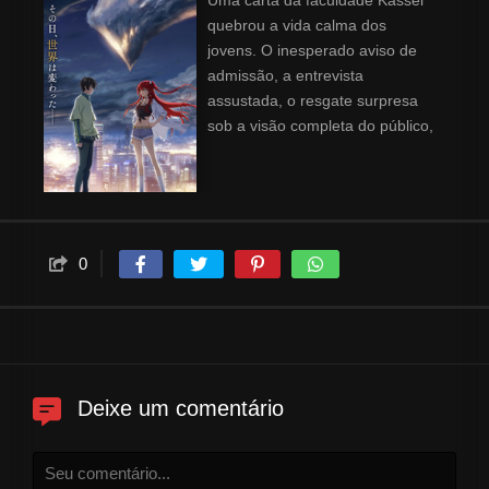
Uma carta da faculdade Kassel
quebrou a vida calma dos
jovens. O inesperado aviso de
admissão, a entrevista
assustada, o resgate surpresa
sob a visão completa do público,
e o dia da liberdade para
mostrar seu espírito heroico.
Quando Lu Mingfei decidiu
escolher a opção oculta, os
jovens comuns embarcaram no
0
lendário caminho de lutar contra
a raça do dragão.
Deixe um comentário