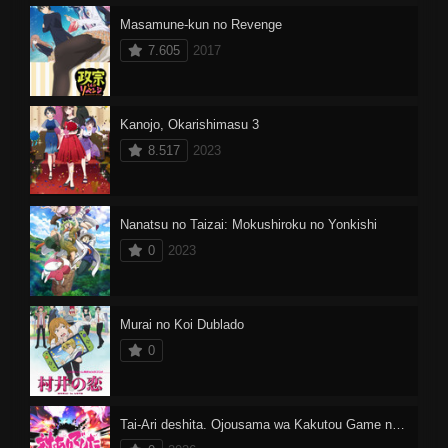
Masamune-kun no Revenge
7.605
2017
Kanojo, Okarishimasu 3
8.517
2023
Nanatsu no Taizai: Mokushiroku no Yonkishi
0
2023
Murai no Koi Dublado
0
Tai-Ari deshita. Ojousama wa Kakutou Game nante Shinai