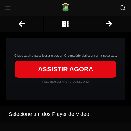
Clique abaixo para liberar o player. O conteúdo abrirá em uma nova aba.
ASSISTIR AGORA
FULL HD
•
SEM ANÚNCIOS
•
SEGURO
Selecione um dos Player de Video