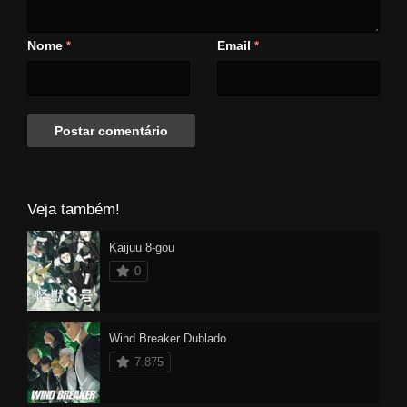
Nome
Email
*
*
Veja também!
Kaijuu 8-gou
0
Wind Breaker Dublado
7.875