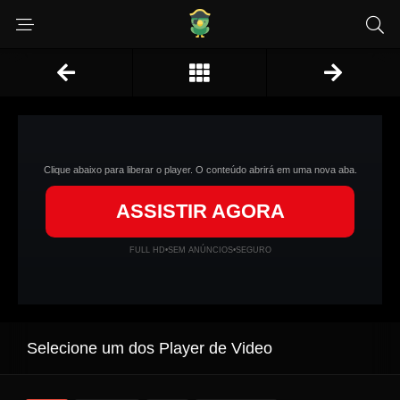
Clique abaixo para liberar o player. O conteúdo abrirá em uma nova aba.
ASSISTIR AGORA
FULL HD
•
SEM ANÚNCIOS
•
SEGURO
Selecione um dos Player de Video