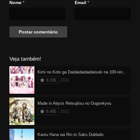
Nome
Email
*
*
Veja também!
Kimi no Koto ga Daidaidaidaidaisuki na 100-nin no Kanojo 3 Dublado
8.236
2026
Made in Abyss Retsujitsu no Ougonkyou
8.485
2022
Kaoru Hana wa Rin to Saku Dublado