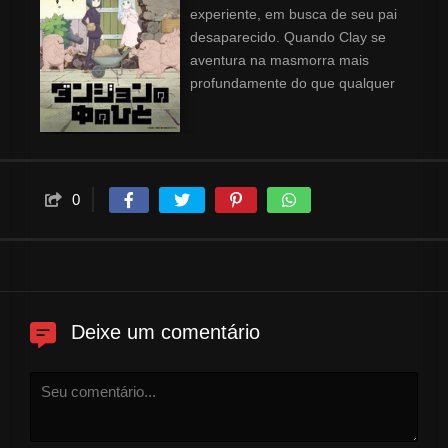
experiente, em busca de seu pai
desaparecido. Quando Clay se
aventura na masmorra mais
profundamente do que qualquer
aventureiro jamais foi, ela
recebe uma proposta de
emprego pelo zelador da
masmorra! Agora, em vez de
explorar, Clay deve aprender a
0
entrevistar novos monstros,
colocar armadilhas e posicionar
gosmas pela masmorra. Será
que esse novo caminho
profissional a aproximará de
Deixe um comentário
encontrar seu pai?