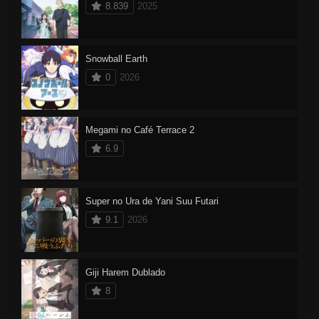
8.839
2025
Snowball Earth
0
2026
Megami no Café Terrace 2
6.9
Super no Ura de Yani Suu Futari
9.1
2026
Giji Harem Dublado
8