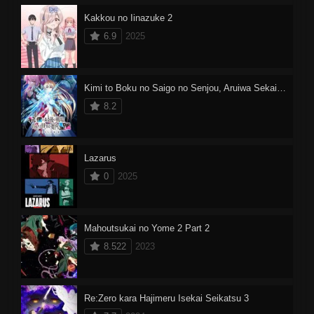
Kakkou no Iinazuke 2
6.9
2025
Kimi to Boku no Saigo no Senjou, Aruiwa Sekai ga Hajimaru Seisen 2
8.2
Lazarus
0
2025
Mahoutsukai no Yome 2 Part 2
8.522
2023
Re:Zero kara Hajimeru Isekai Seikatsu 3