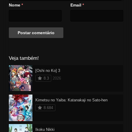
Nome
Email
*
*
Veja também!
[Oshi no Ko] 3
8.3
2026
Kimetsu no Yaiba: Katanakaji no Sato-hen
8.684
Ikoku Nikki