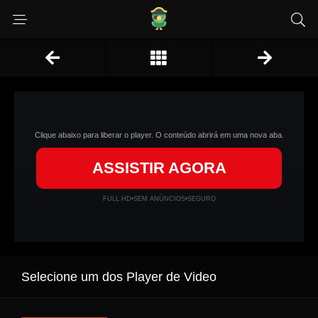
Clique abaixo para liberar o player. O conteúdo abrirá em uma nova aba.
ASSISTIR AGORA
FULL HD
•
SEM ANÚNCIOS
•
SEGURO
Selecione um dos Player de Video