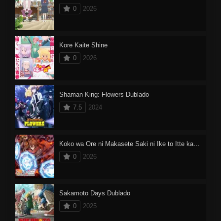
0
2026
Kore Kaite Shine
0
2026
Shaman King: Flowers Dublado
7.5
2024
Koko wa Ore ni Makasete Saki ni Ike to Itte kara 10-nen ga Tattara Densetsu ni Natteita.
0
2026
Sakamoto Days Dublado
0
2025