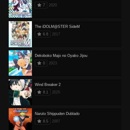
7
2020
The iDOLM@STER SideM
6.8
2017
Dekoboko Majo no Oyako Jijou
0
2023
Wind Breaker 2
8.1
2025
Naruto Shippuden Dublado
8.5
2007