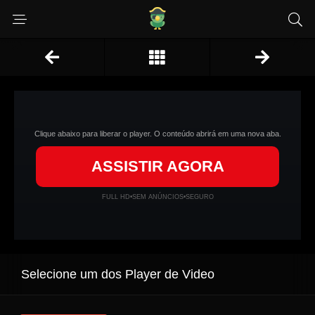
Clique abaixo para liberar o player. O conteúdo abrirá em uma nova aba.
ASSISTIR AGORA
FULL HD
•
SEM ANÚNCIOS
•
SEGURO
Selecione um dos Player de Video