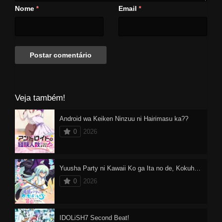
Nome
Email
*
*
Veja também!
Android wa Keiken Ninzuu ni Hairimasu ka??
0
2026
Yuusha Party ni Kawaii Ko ga Ita no de, Kokuhaku Shitemita
0
2026
IDOLiSH7 Second Beat!