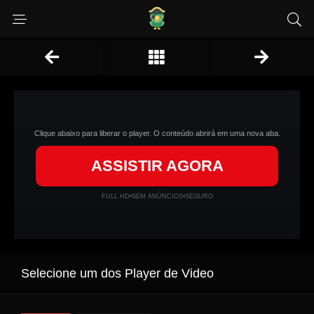
Clique abaixo para liberar o player. O conteúdo abrirá em uma nova aba.
ASSISTIR AGORA
FULL HD
•
SEM ANÚNCIOS
•
SEGURO
Selecione um dos Player de Video