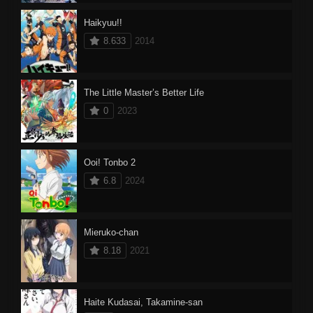
Haikyuu!!
8.633
2014
The Little Master’s Better Life
0
2023
Ooi! Tonbo 2
6.8
2024
Mieruko-chan
8.18
2021
Haite Kudasai, Takamine-san