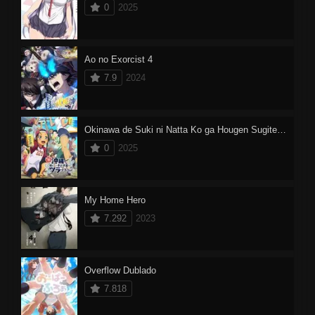
0
2025
Ao no Exorcist 4
7.9
2024
Okinawa de Suki ni Natta Ko ga Hougen Sugite Tsurasugiru
0
2025
My Home Hero
7.292
2023
Overflow Dublado
7.818