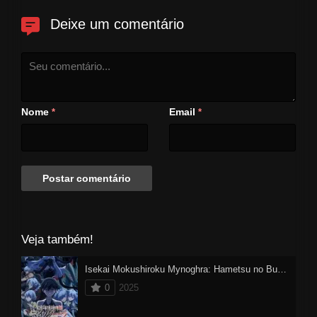
Deixe um comentário
Nome
Email
*
*
Veja também!
Isekai Mokushiroku Mynoghra: Hametsu no Bunmei de Hajimeru Sekai Seifuku
0
2025