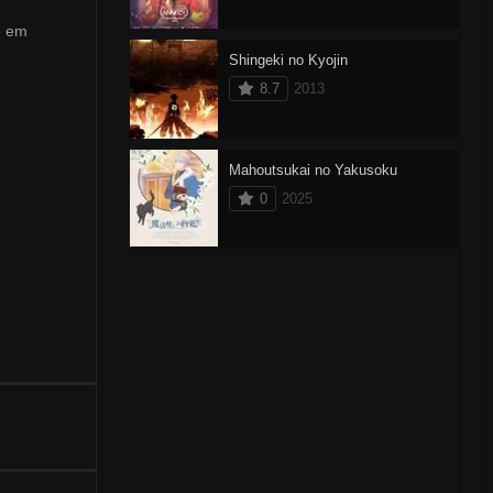
e em
Shingeki no Kyojin
8.7
2013
Mahoutsukai no Yakusoku
0
2025