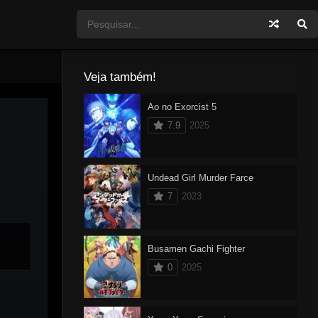
Veja também!
Ao no Exorcist 5
7.9
2025
Undead Girl Murder Farce
7
2023
Busamen Gachi Fighter
0
2025