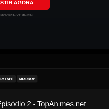
ISTIR AGORA
•
SEM ANÚNCIOS
•
SEGURO
AMTAPE
MIXDROP
Episódio 2 - TopAnimes.net