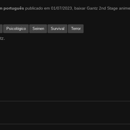
em português
publicado em 01/07/2023, baixar Gantz 2nd Stage anim
Psicológico
Seinen
Survival
Terror
tz.