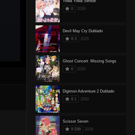
Yowa Yowa Sensei
0
2026
Devil May Cry Dublado
8.3
2025
Ghost Concert: Missing Songs
0
2026
Digimon Adventure 2 Dublado
8.1
2000
Scissor Seven
8.598
2018