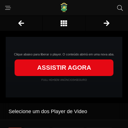
Clique abaixo para liberar o player. O conteúdo abrirá em uma nova aba.
ASSISTIR AGORA
FULL HD
•
SEM ANÚNCIOS
•
SEGURO
Selecione um dos Player de Video