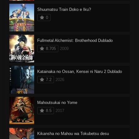
Shuumatsu Train Doko e Iku?
0
Fullmetal Alchemist: Brotherhood Dublado
8.705
2009
Katainaka no Ossan, Kensei ni Naru 2 Dublado
7.2
2026
Mahoutsukai no Yome
8.5
2017
Kikansha no Mahou wa Tokubetsu desu