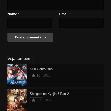
Nome
Email
*
*
Veja também!
Kijin Gentoushou
10
2025
Shingeki no Kyojin 3 Part 2
8.7
2019