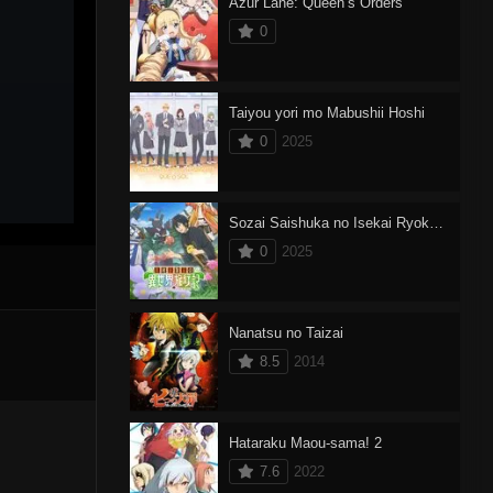
Azur Lane: Queen’s Orders
0
Taiyou yori mo Mabushii Hoshi
0
2025
Sozai Saishuka no Isekai Ryokouki
0
2025
Nanatsu no Taizai
8.5
2014
Hataraku Maou-sama! 2
7.6
2022