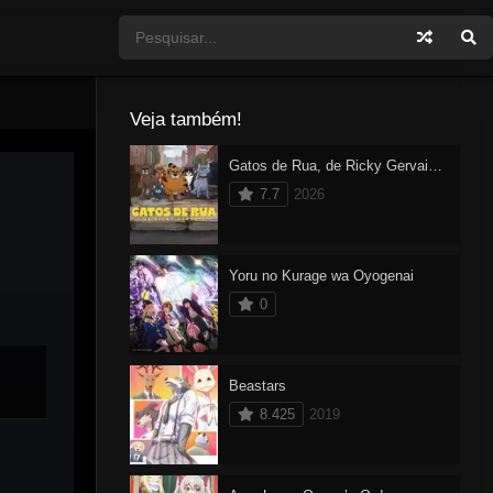
Veja também!
Gatos de Rua, de Ricky Gervais Dublado
7.7
2026
Yoru no Kurage wa Oyogenai
0
Beastars
8.425
2019