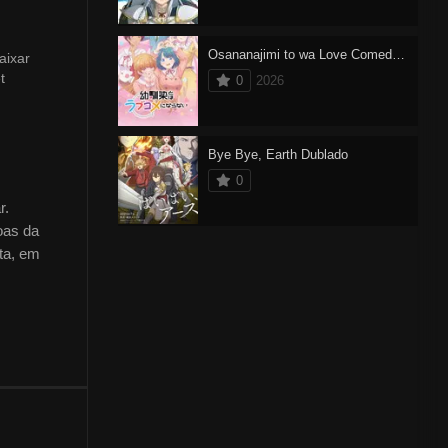
Osananajimi to wa Love Comedy ni Naranai
aixar
t
0
2026
Bye Bye, Earth Dublado
0
r.
oas da
ta, em