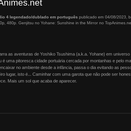
Animes.net
sódio 4 legendado/dublado em português
publicado em 04/08/2023, b
0p, 480p. Genjitsu no Yohane: Sunshine in the Mirror no TopAnimes.ne
narra as aventuras de Yoshiko Tsushima (a.k.a. Yohane) em universo
u é uma pitoresca cidade portuária cercada por montanhas e pelo ma
encaixar no ambiente desde a infância, passa o dia evitando as pess
iro lugar, isto é... Caminhar com uma garota que não pode ser hones
ce. Mais um sol que acaba de aparecer.