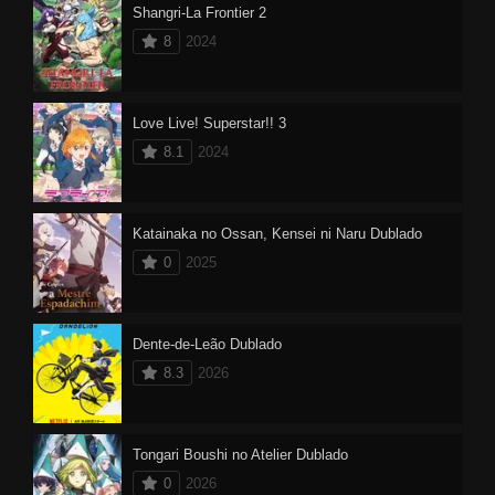
Shangri-La Frontier 2
8
2024
Love Live! Superstar!! 3
8.1
2024
Katainaka no Ossan, Kensei ni Naru Dublado
0
2025
Dente-de-Leão Dublado
8.3
2026
Tongari Boushi no Atelier Dublado
0
2026