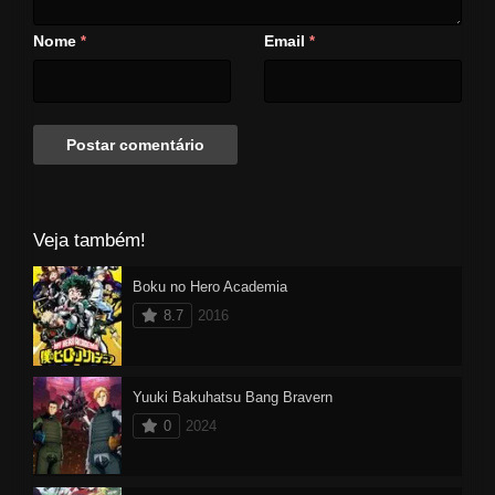
Nome
Email
*
*
Veja também!
Boku no Hero Academia
8.7
2016
Yuuki Bakuhatsu Bang Bravern
0
2024