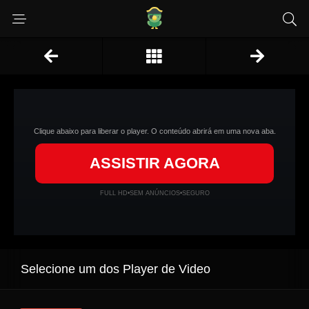
Clique abaixo para liberar o player. O conteúdo abrirá em uma nova aba.
ASSISTIR AGORA
FULL HD
•
SEM ANÚNCIOS
•
SEGURO
Selecione um dos Player de Video