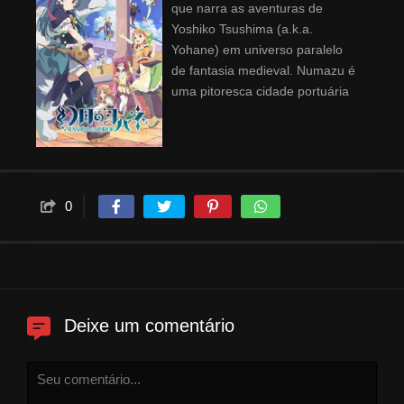
que narra as aventuras de
Yoshiko Tsushima (a.k.a.
Yohane) em universo paralelo
de fantasia medieval. Numazu é
uma pitoresca cidade portuária
cercada por montanhas e pelo
mar. Yohane, uma garota que
luta para se encaixar no
ambiente desde a infância,
passa o dia evitando as pessoas
0
da cidade. O que quer fazer, seu
verdadeiro lugar, isto é...
Caminhar com uma garota que
não pode ser honesta, em um
mundo misterioso que você
conhece. Mais um sol que
Deixe um comentário
acaba de aparecer.