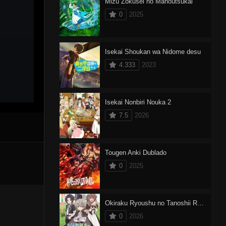
Mizu Zokusei no Mahoutsukai
0
2025
Isekai Shoukan wa Nidome desu
4.333
2023
Isekai Nonbiri Nouka 2
7.5
2026
Tougen Anki Dublado
0
2025
Okiraku Ryoushu no Tanoshii Ryouchi Bouei
0
2026