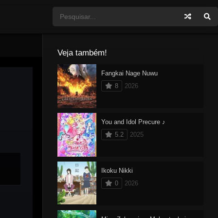
Veja também!
Fangkai Nage Nuwu
8
2026
You and Idol Precure ♪
5.2
2025
Ikoku Nikki
0
2026