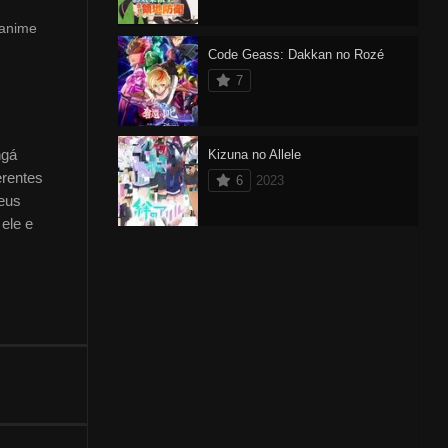
 anime
Code Geass: Dakkan no Rozé
7
ngá
Kizuna no Allele
erentes
6
2023
seus
ele e