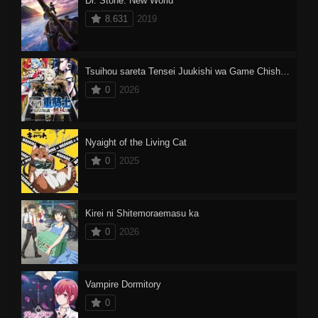
Dr. Stone: New World
8.631
2019
Tsuihou sareta Tensei Juukishi wa Game Chishiki de Musou suru
0
2026
Nyaight of the Living Cat
0
2025
Kirei ni Shitemoraemasu ka
0
2026
Vampire Dormitory
0