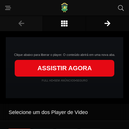
Clique abaixo para liberar o player. O conteúdo abrirá em uma nova aba.
ASSISTIR AGORA
FULL HD
•
SEM ANÚNCIOS
•
SEGURO
Selecione um dos Player de Video