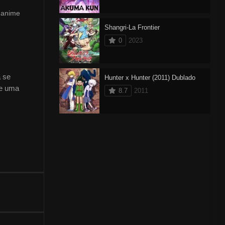
 anime
Shangri-La Frontier
0
2023
 se
Hunter x Hunter (2011) Dublado
ce uma
8.7
2011