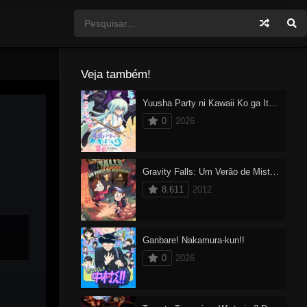
Veja também!
Yuusha Party ni Kawaii Ko ga Ita no de, Kokuhaku Shitemita
0
2026
Gravity Falls: Um Verão de Mistérios
8.611
2012
Ganbare! Nakamura-kun!!
0
2026