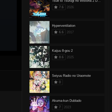
Tsue to Tsurugi no Wistoria 2 Dublado
7.6
2026
Hyperventilation
6.6
2017
Kaijuu 8-gou 2
8.6
2025
Seiyuu Radio no Uraomote
0
Akuma-kun Dublado
7
2023