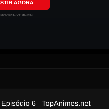
ISTIR AGORA
•
SEM ANÚNCIOS
•
SEGURO
 Episódio 6 - TopAnimes.net