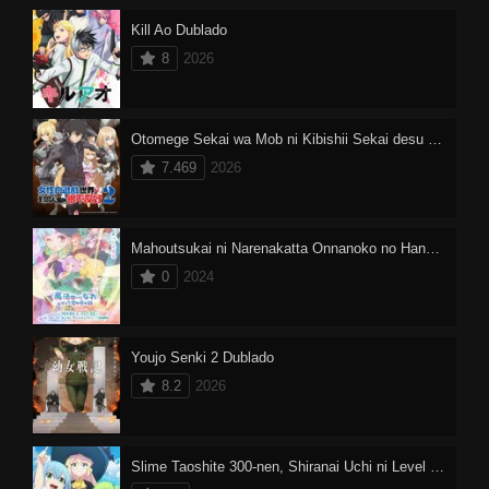
Kill Ao Dublado
8
2026
Otomege Sekai wa Mob ni Kibishii Sekai desu 2 Dublado
7.469
2026
Mahoutsukai ni Narenakatta Onnanoko no Hanashi
0
2024
Youjo Senki 2 Dublado
8.2
2026
Slime Taoshite 300-nen, Shiranai Uchi ni Level Max ni Nattemashita: Sono Ni