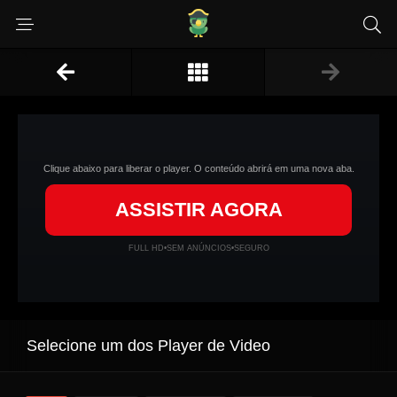
Clique abaixo para liberar o player. O conteúdo abrirá em uma nova aba.
ASSISTIR AGORA
FULL HD
•
SEM ANÚNCIOS
•
SEGURO
Selecione um dos Player de Video