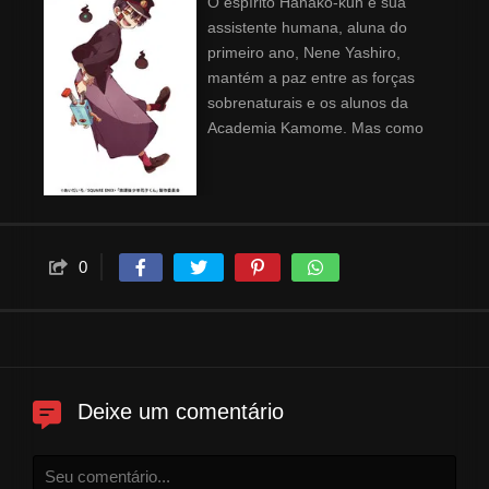
O espírito Hanako-kun e sua
assistente humana, aluna do
primeiro ano, Nene Yashiro,
mantém a paz entre as forças
sobrenaturais e os alunos da
Academia Kamome. Mas como
eles passam seu tempo quando
não estão lutando para manter o
equilíbrio entre o mundo dos
vivos e dos espíritos? Junte-se a
Hanako-kun e Nene em suas
0
aventuras depois da escola!
Deixe um comentário